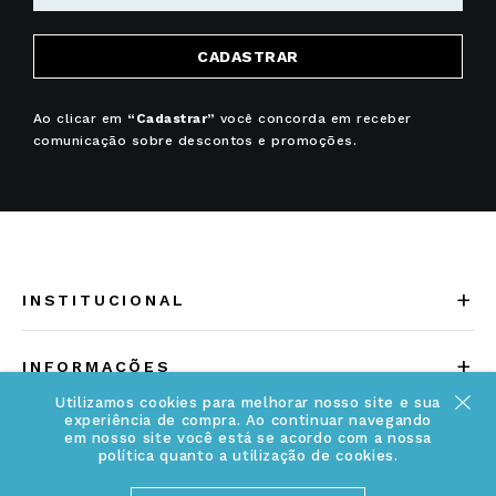
CADASTRAR
Ao clicar em
“Cadastrar”
você concorda em receber
comunicação sobre descontos e promoções.
+
INSTITUCIONAL
Quem somos
+
INFORMAÇÕES
Acesse Nosso Blog
Utilizamos cookies para melhorar nosso site e sua
Cuidados Especiais
experiência de compra. Ao continuar navegando
Fale Conosco
em nosso site você está se acordo com a nossa
Política de Troca e Devolução
política quanto a utilização de cookies.
ATENDIMENTO
Conheça a linha MVNDOS