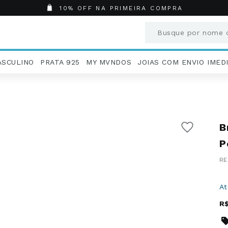
10% OFF NA PRIMEIRA COMPRA
Busque por nome o
Termos mais busc
ASCULINO
PRATA 925
MY MVNDOS
JOIAS COM ENVIO IMED
1
º
Aneis
2
º
Pingentes
3
º
Brincos
4
º
Colares
B
5
º
Masculino
6
º
Argola
P
7
º
Casamento
8
º
São Bento
9
º
Pingente
A
10
º
Corrente
R