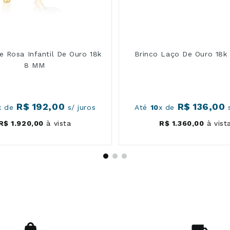
e Rosa Infantil De Ouro 18k
Brinco Laço De Ouro 18k I
8 MM
R$
192
,
00
R$
136
,
00
x de
s/ juros
Até
10
x de
s
R$
1
.
920
,
00
à vista
R$
1
.
360
,
00
à vist