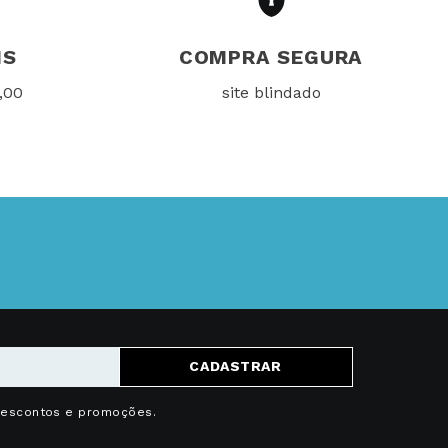
IS
COMPRA SEGURA
,00
site blindado
CADASTRAR
descontos e promoções.