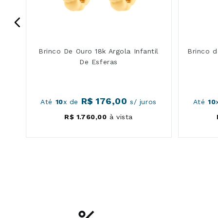
Brinco De Ouro 18k Argola Infantil
Brinco d
De Esferas
R$
176
,
00
os
Até
10
x de
s/ juros
Até
10
R$
1
.
760
,
00
à vista