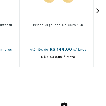
nfantil
Brinco Argolinha De Ouro 18K
R$
144
,
00
/ juros
Até
10
x de
s/ juros
a
R$
1
.
440
,
00
à vista