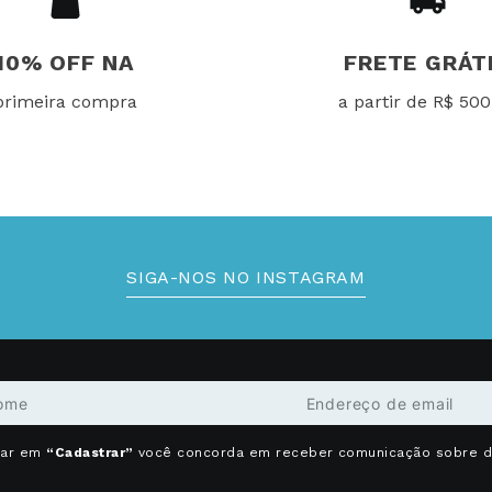
10% OFF NA
FRETE GRÁT
primeira compra
a partir de R$ 500
SIGA-NOS NO INSTAGRAM
car em
“Cadastrar”
você concorda em receber comunicação sobre 