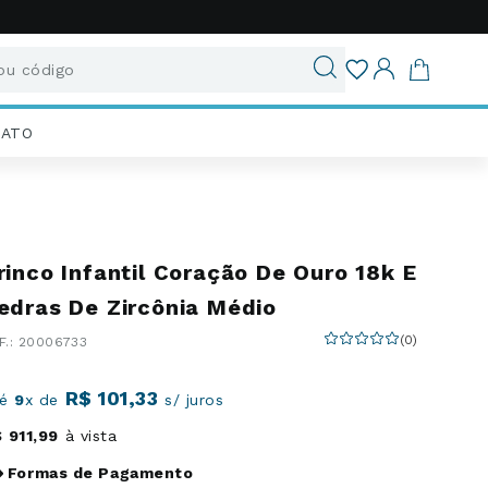
u código
ados
IATO
rinco Infantil Coração De Ouro 18k E
edras De Zircônia Médio
(
0
)
:
20006733
R$
101
,
33
té
9
x de
s/ juros
$
911
,
99
à vista
Formas de Pagamento