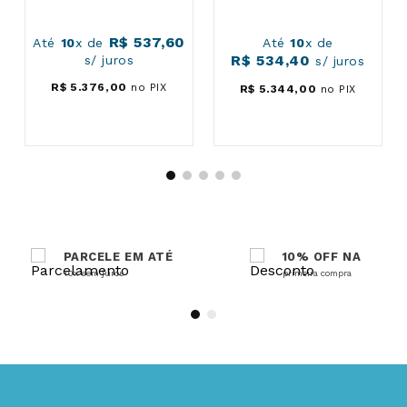
R$
537
,
60
Até
10
x de
Até
10
x de
R$
534
,
40
s/ juros
s/ juros
R$
5
.
376
,
00
no PIX
R$
5
.
344
,
00
no PIX
PARCELE EM ATÉ
10% OFF NA
10x sem juros
primeira compra