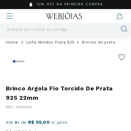
10% OFF NA PRIMEIRA COMPRA
Busque por nome ou código
Termos mais buscados
Linha Mvndos Prata 925
Brincos de prata
1
º
Aneis
2
º
Pingentes
3
º
Brincos
4
º
Colares
5
º
Masculino
Brinco Argola Fio Torcido De Prata
6
º
Argola
925 22mm
7
º
Casamento
:
20410152
8
º
São Bento
9
º
Pingente
R$
55
,
00
Até
3
x de
s/ juros
10
º
Corrente