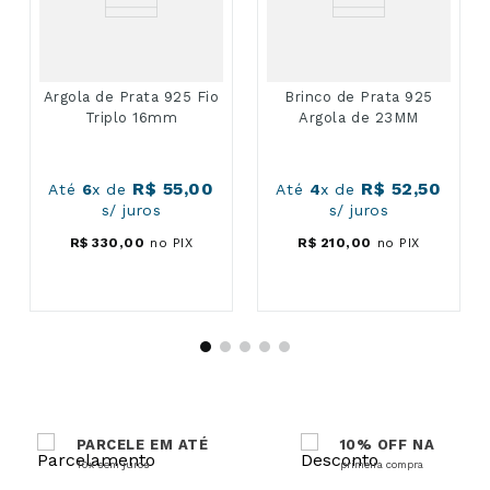
Argola de Prata 925 Fio
Brinco de Prata 925
Triplo 16mm
Argola de 23MM
R$
55
,
00
R$
52
,
50
Até
6
x de
Até
4
x de
s/ juros
s/ juros
R$
330
,
00
no PIX
R$
210
,
00
no PIX
PARCELE EM ATÉ
10% OFF NA
10x sem juros
primeira compra