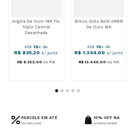
Argola De Ouro 18K Fio
Brinco Gota Bold 28MM
Triplo Central
De Ouro 18K
Desenhada
Até
10
x de
Até
10
x de
R$
835
,
20
R$
1
.
344
,
00
s/ juros
s/ juros
R$
8
.
352
,
00
no PIX
R$
13
.
440
,
00
no PIX
PARCELE EM ATÉ
10% OFF NA
10x sem juros
primeira compra