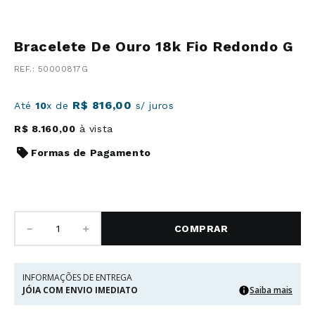
Bracelete De Ouro 18k Fio Redondo G
:
50000817G
R$
816
,
00
Até
10
x de
s/ juros
R$
8
.
160
,
00
à vista
Formas de Pagamento
－
＋
COMPRAR
INFORMAÇÕES DE ENTREGA
JÓIA COM ENVIO IMEDIATO
Saiba mais