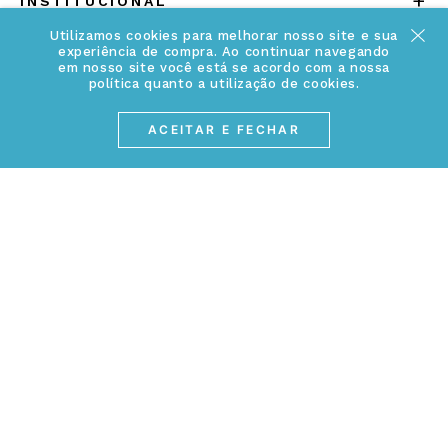
+
INSTITUCIONAL
Utilizamos cookies para melhorar nosso site e sua
Quem somos
experiência de compra. Ao continuar navegando
+
INFORMAÇÕES
em nosso site você está se acordo com a nossa
Acesse Nosso Blog
política quanto a utilização de cookies.
Cuidados Especiais
Fale Conosco
ACEITAR E FECHAR
Política de Troca e Devolução
ATENDIMENTO
Conheça a linha MVNDOS
Política de Privacidade
(17) 3234-2299
Cancelamento de Compra
contato@webjoias.com.br
contato.mvndos@webjoias.com.br
Certificado de Garantia
Horário de atendimento: De segunda à sexta-feira das
Forma de Pagamento
08h00 às 18h00
Prazo de Entrega
Entre em contato pelo WhatsApp
Cupons e Promoções