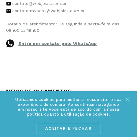
Ao clicar em
“Cadastrar”
você concorda em receber
comunicação sobre descontos e promoções.
+
INSTITUCIONAL
Quem somos
+
INFORMAÇÕES
Acesse Nosso Blog
Cuidados Especiais
Fale Conosco
Utilizamos cookies para melhorar nosso site e sua
experiência de compra. Ao continuar navegando
Política de Troca e Devolução
em nosso site você está se acordo com a nossa
ATENDIMENTO
Conheça a linha MVNDOS
política quanto a utilização de cookies.
Política de Privacidade
(17) 3234-2299
ACEITAR E FECHAR
Cancelamento de Compra
contato@webjoias.com.br