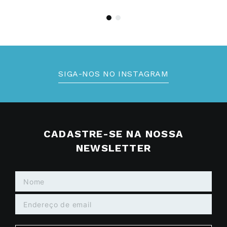
Brinco Orgânico De Ouro
Brinco Lumini De Ouro
18K
18K
R$
617
,
60
Até
10
x de
Até
10
x de
R$
304
,
00
s/ juros
s/ juros
R$
6
.
176
,
00
no PIX
R$
3
.
040
,
00
no PIX
PARCELE EM ATÉ
10% OFF NA
10x sem juros
primeira compra