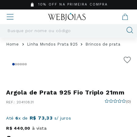
10% OFF NA PRIMEIRA COMPRA
Busque por nome ou código
Termos mais buscados
Linha Mvndos Prata 925
Brincos de prata
1
º
Aneis
2
º
Pingentes
3
º
Brincos
4
º
Colares
5
º
Masculino
Argola de Prata 925 Fio Triplo 21mm
6
º
Argola
(
0
)
:
20410831
7
º
Pingente
8
º
Casamento
R$
73
,
33
Até
6
x de
s/ juros
9
º
Corrente
R$
440
,
00
à vista
10
º
Moissanite