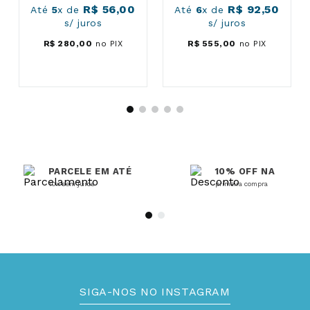
R$
56
,
00
R$
92
,
50
Até
5
x de
Até
6
x de
s/ juros
s/ juros
R$
280
,
00
no PIX
R$
555
,
00
no PIX
PARCELE EM ATÉ
10% OFF NA
10x sem juros
primeira compra
SIGA-NOS NO INSTAGRAM