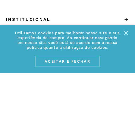
+
INSTITUCIONAL
Quem somos
Utilizamos cookies para melhorar nosso site e sua
+
INFORMAÇÕES
experiência de compra. Ao continuar navegando
em nosso site você está se acordo com a nossa
Acesse Nosso Blog
política quanto a utilização de cookies.
Cuidados Especiais
Fale Conosco
Política de Troca e Devolução
ACEITAR E FECHAR
ATENDIMENTO
Conheça a linha MVNDOS
Política de Privacidade
(17) 3234-2299
Cancelamento de Compra
contato@webjoias.com.br
contato.mvndos@webjoias.com.br
Certificado de Garantia
Horário de atendimento: De segunda à sexta-feira das
Forma de Pagamento
08h00 às 18h00
Prazo de Entrega
Entre em contato pelo WhatsApp
Cupons e Promoções