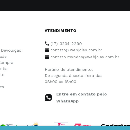
ATENDIMENTO
(17) 3234-2299
e Devolução
contato@webjoias.com.br
dade
contato.mvndos@webjoias.com.br
Compra
ntia
Horário de atendimento:
to
De segunda à sexta-feira das
08h00 às 18h00
es
Entre em contato pelo
WhatsApp