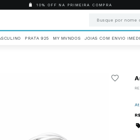
10% OFF NA PRIMEIRA COMPRA
Busque por nome o
Termos mais busc
ASCULINO
PRATA 925
MY MVNDOS
JOIAS COM ENVIO IMED
1
º
Aneis
2
º
Pingentes
3
º
Brincos
4
º
Colares
A
5
º
Masculino
6
º
Argola
7
º
Pingente
8
º
São Bento
A
9
º
Casamento
R
10
º
Corrente