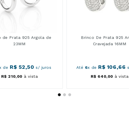
o de Prata 925 Argola de
Brinco De Prata 925 A
23MM
Cravejada 16MM
R$
52
,
50
R$
106
,
66
x de
s/ juros
Até
6
x de
s
R$
210
,
00
à vista
R$
640
,
00
à vista