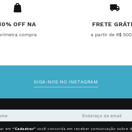
10% OFF NA
FRETE GRÁT
primeira compra
a partir de R$ 500
SIGA-NOS NO INSTAGRAM
car em
“Cadastrar”
você concorda em receber comunicação sobre 