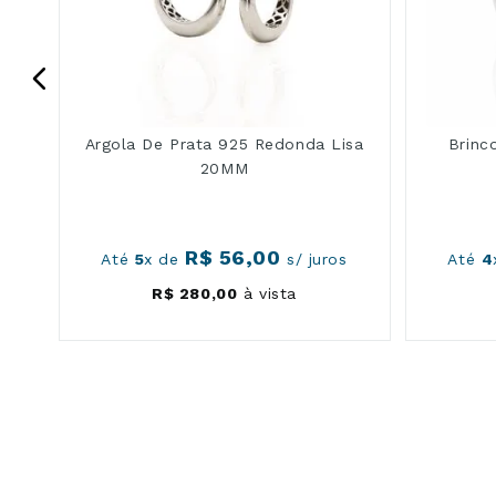
m
Argola De Prata 925 Redonda Lisa
Brinc
20MM
R$
56
,
00
Até
5
x de
s/ juros
Até
4
R$
280
,
00
à vista