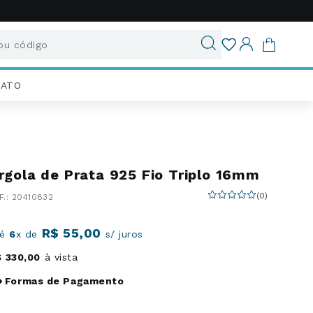
u código
ados
IATO
rgola de Prata 925 Fio Triplo 16mm
(
0
)
:
20410832
R$
55
,
00
té
6
x de
s/ juros
$
330
,
00
à vista
Formas de Pagamento