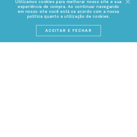
Cuidados Especiais
Utilizamos cookies para melhorar nosso site e sua
experiência de compra. Ao continuar navegando
Fale Conosco
em nosso site você está se acordo com a nossa
Política de Troca e Devolução
política quanto a utilização de cookies.
ATENDIMENTO
Conheça a linha MVNDOS
Política de Privacidade
ACEITAR E FECHAR
(17) 3234-2299
Cancelamento de Compra
contato@webjoias.com.br
contato.mvndos@webjoias.com.br
Certificado de Garantia
Horário de atendimento: De segunda à sexta-feira das
Forma de Pagamento
08h00 às 18h00
Prazo de Entrega
Entre em contato pelo WhatsApp
Cupons e Promoções
MEIOS DE PAGAMENTOS