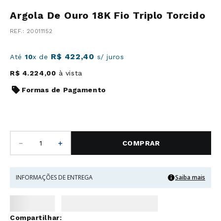
Argola De Ouro 18K Fio Triplo Torcido
:
20011152
R$
422
,
40
Até
10
x de
s/ juros
R$
4
.
224
,
00
à vista
Formas de Pagamento
－
＋
COMPRAR
INFORMAÇÕES DE ENTREGA
Saiba mais