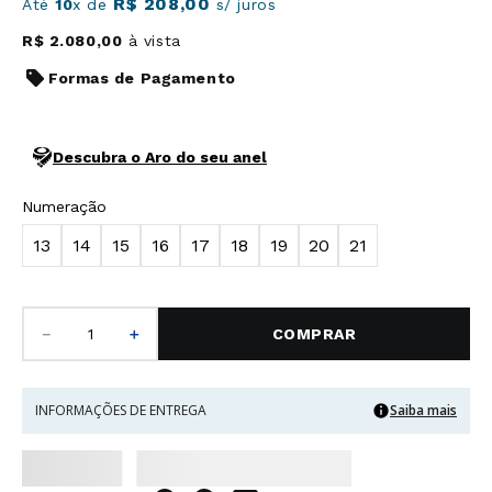
R$
208
,
00
Até
10
x de
s/ juros
R$
2
.
080
,
00
à vista
Formas de Pagamento
Descubra o Aro do seu anel
Numeração
13
14
15
16
17
18
19
20
21
－
＋
COMPRAR
INFORMAÇÕES DE ENTREGA
Saiba mais