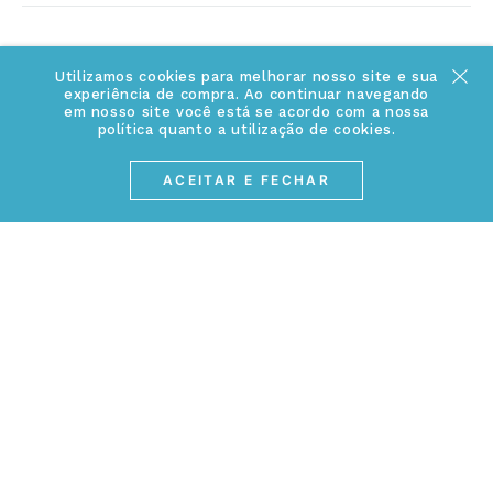
Cuidados Especiais
Fale Conosco
Política de Troca e Devolução
Utilizamos cookies para melhorar nosso site e sua
ATENDIMENTO
Conheça a linha MVNDOS
experiência de compra. Ao continuar navegando
Política de Privacidade
em nosso site você está se acordo com a nossa
política quanto a utilização de cookies.
(17) 3234-2299
Cancelamento de Compra
contato@webjoias.com.br
ACEITAR E FECHAR
contato.mvndos@webjoias.com.br
Certificado de Garantia
Horário de atendimento: De segunda à sexta-feira das
Forma de Pagamento
08h00 às 18h00
Prazo de Entrega
Entre em contato pelo WhatsApp
Cupons e Promoções
MEIOS DE PAGAMENTOS