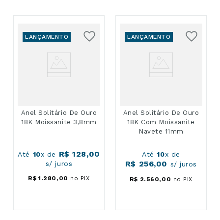
LANÇAMENTO
LANÇAMENTO
Anel Solitário De Ouro
Anel Solitário De Ouro
18K Moissanite 3,8mm
18K Com Moissanite
Navete 11mm
R$
128
,
00
Até
10
x de
Até
10
x de
R$
256
,
00
s/ juros
s/ juros
R$
1
.
280
,
00
no PIX
R$
2
.
560
,
00
no PIX