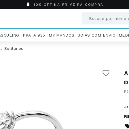
10% OFF NA PRIMEIRA COMPRA
Busque por nome o
Termos mais busc
ASCULINO
PRATA 925
MY MVNDOS
JOIAS COM ENVIO IMED
1
º
Aneis
2
º
Pingentes
s Solitários
3
º
Brincos
4
º
Colares
5
º
Masculino
A
6
º
Argola
D
7
º
Casamento
8
º
São Bento
9
º
Pingente
A
10
º
Corrente
R