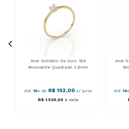
Anel Solitário De Ouro 18K
Anel S
Moissanite Quadrado 2,8mm
Mo
R$
152
,
00
os
Até
10
x de
s/ juros
Até
10
R$
1
.
520
,
00
à vista