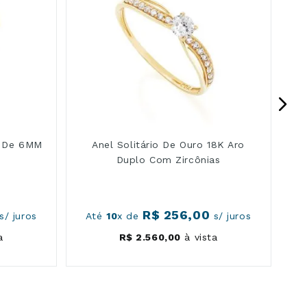
o De 6MM
Anel Solitário De Ouro 18K Aro
Duplo Com Zircônias
R$
256
,
00
s/ juros
Até
10
x de
s/ juros
A
a
R$
2
.
560
,
00
à vista