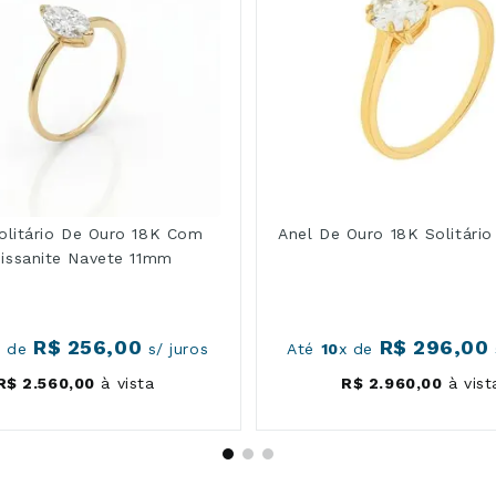
olitário De Ouro 18K Com
Anel De Ouro 18K Solitári
issanite Navete 11mm
R$
256
,
00
R$
296
,
00
x de
s/ juros
Até
10
x de
R$
2
.
560
,
00
à vista
R$
2
.
960
,
00
à vist