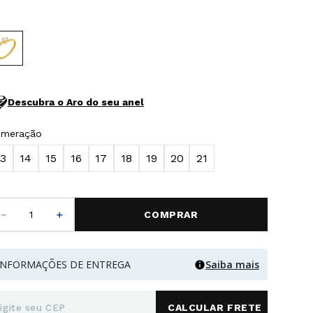
Descubra o Aro do seu anel
umeração
13
14
15
16
17
18
19
20
21
－
＋
COMPRAR
INFORMAÇÕES DE ENTREGA
Saiba mais