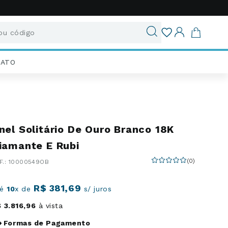
u código
ados
IATO
nel Solitário De Ouro Branco 18K
iamante E Rubi
(
0
)
:
10000549OB
R$
381
,
69
té
10
x de
s/ juros
$
3
.
816
,
96
à vista
Formas de Pagamento