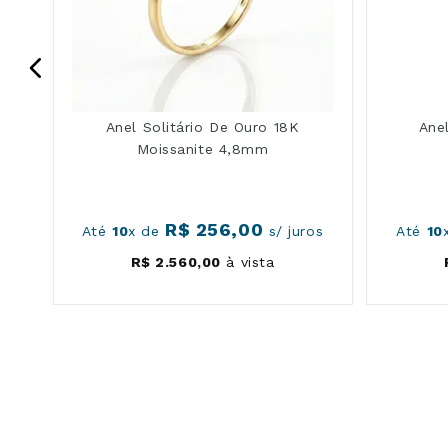
Anel Solitário De Ouro 18K
Ane
Moissanite 4,8mm
R$
256
,
00
os
Até
10
x de
s/ juros
Até
10
R$
2
.
560
,
00
à vista