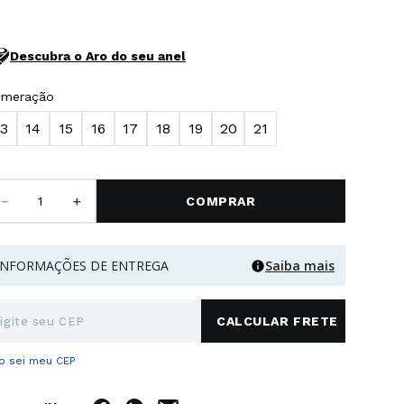
Descubra o Aro do seu anel
umeração
13
14
15
16
17
18
19
20
21
－
＋
COMPRAR
INFORMAÇÕES DE ENTREGA
Saiba mais
o sei meu CEP