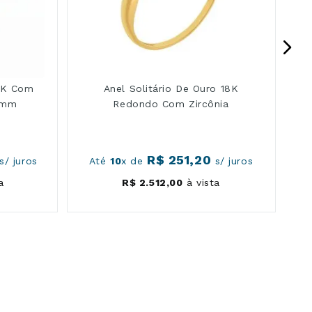
18K Com
Anel Solitário De Ouro 18K
7mm
Redondo Com Zircônia
R$
251
,
20
s/ juros
Até
10
x de
s/ juros
a
R$
2
.
512
,
00
à vista