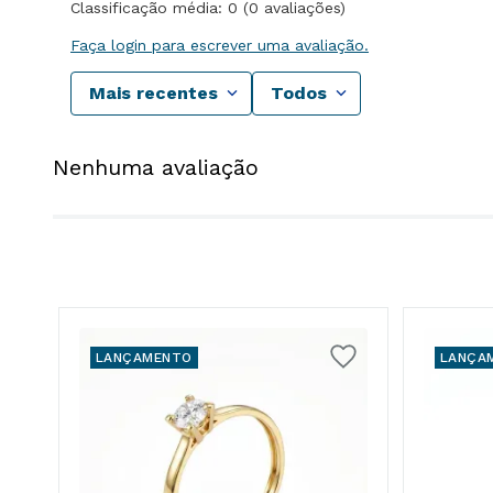
Classificação média: 0
(0 avaliações)
Faça login para escrever uma avaliação.
Mais recentes
Todos
Nenhuma avaliação
LANÇAMENTO
LANÇA
8K