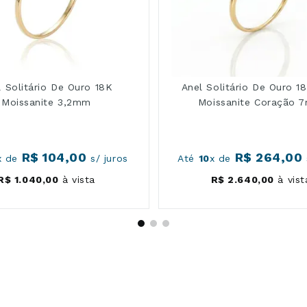
l Solitário De Ouro 18K
Anel Solitário De Ouro 
Moissanite 3,2mm
Moissanite Coração 
R$
104
,
00
R$
264
,
00
x de
s/ juros
Até
10
x de
R$
1
.
040
,
00
à vista
R$
2
.
640
,
00
à vist