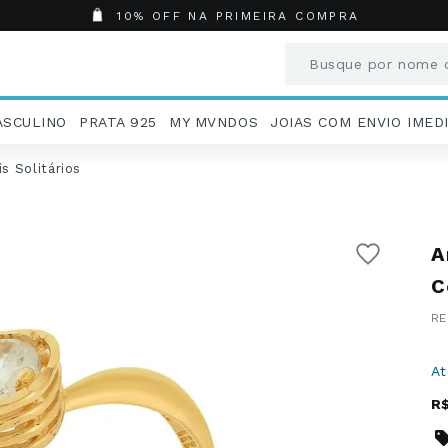
10% OFF NA PRIMEIRA COMPRA
Busque por nome o
Termos mais busc
ASCULINO
PRATA 925
MY MVNDOS
JOIAS COM ENVIO IMED
1
º
Aneis
2
º
Pingentes
s Solitários
3
º
Brincos
4
º
Colares
5
º
Masculino
A
6
º
Argola
C
7
º
Pingente
8
º
São Bento
9
º
Casamento
A
10
º
Corrente
R