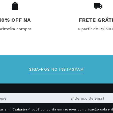
10% OFF NA
FRETE GRÁT
primeira compra
a partir de R$ 500
SIGA-NOS NO INSTAGRAM
car em
“Cadastrar”
você concorda em receber comunicação sobre 