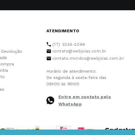
ATENDIMENTO
(17) 3234-2299
e Devolução
contato@webjoias.com.br
dade
contato.mvndos@webjoias.com.br
Compra
ntia
Horário de atendimento:
to
De segunda à sexta-feira das
08h00 às 18h00
es
Entre em contato pelo
WhatsApp