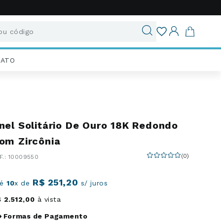
u código
ados
IATO
nel Solitário De Ouro 18K Redondo
om Zircônia
(
0
)
:
10009550
R$
251
,
20
té
10
x de
s/ juros
$
2
.
512
,
00
à vista
Formas de Pagamento