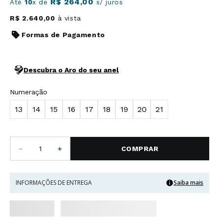
R$
264
,
00
Até
10
x de
s/ juros
R$
2
.
640
,
00
à vista
Formas de Pagamento
Descubra o Aro do seu anel
Numeração
13
14
15
16
17
18
19
20
21
－
＋
COMPRAR
INFORMAÇÕES DE ENTREGA
Saiba mais