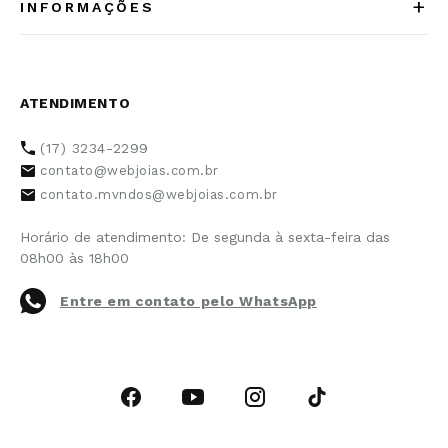
CADASTRAR
Ao clicar em
“Cadastrar”
você concorda em receber
comunicação sobre descontos e promoções.
+
INSTITUCIONAL
Quem somos
+
INFORMAÇÕES
Acesse Nosso Blog