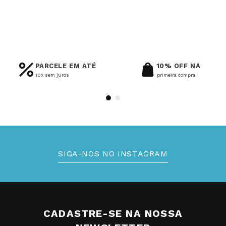
LANÇAMENTO
LANÇAMENTO
Anel Solitário De Ouro
Anel Solitário De Ouro
18K Moissanite 3,8mm
18K Moissanite 3mm
R$
128
,
00
R$
124
,
80
Até
10
x de
Até
10
x de
s/ juros
s/ juros
R$
1
.
280
,
00
no PIX
R$
1
.
248
,
00
no PIX