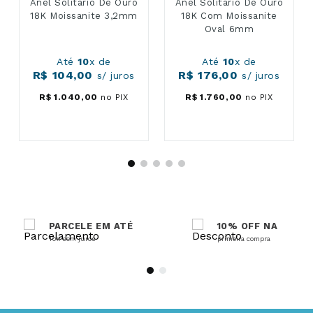
Anel Solitário De Ouro
Anel Solitário De Ouro
18K Moissanite 3,2mm
18K Com Moissanite
Oval 6mm
Até
10
x de
Até
10
x de
R$
104
,
00
R$
176
,
00
s/ juros
s/ juros
R$
1
.
040
,
00
no PIX
R$
1
.
760
,
00
no PIX
PARCELE EM ATÉ
10% OFF NA
10x sem juros
primeira compra