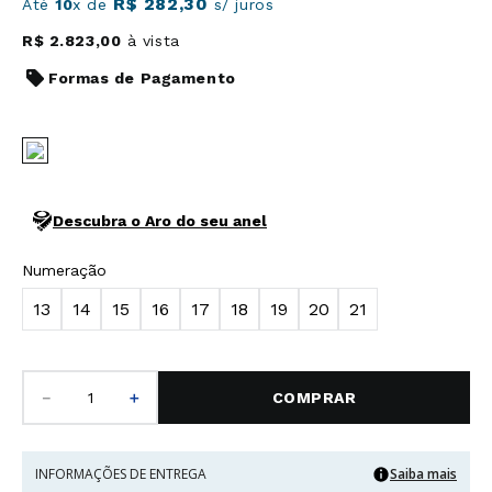
R$
282
,
30
Até
10
x de
s/ juros
R$
2
.
823
,
00
à vista
Formas de Pagamento
Descubra o Aro do seu anel
Numeração
13
14
15
16
17
18
19
20
21
－
＋
COMPRAR
INFORMAÇÕES DE ENTREGA
Saiba mais