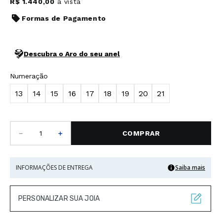
R$
1
.
440
,
00
à vista
Formas de Pagamento
Descubra o Aro do seu anel
Numeração
13
14
15
16
17
18
19
20
21
－
＋
COMPRAR
INFORMAÇÕES DE ENTREGA
Saiba mais
PERSONALIZAR SUA JOIA