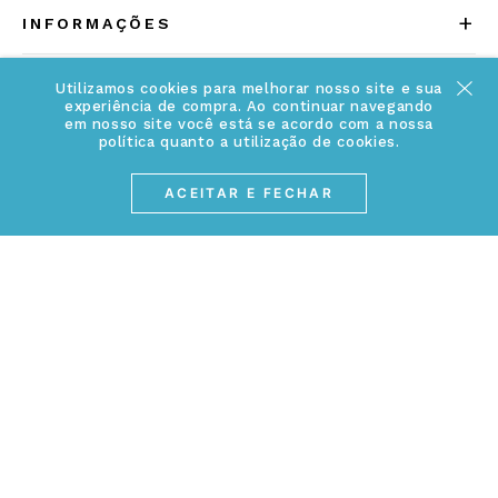
+
INFORMAÇÕES
Acesse Nosso Blog
Cuidados Especiais
Fale Conosco
Utilizamos cookies para melhorar nosso site e sua
experiência de compra. Ao continuar navegando
Política de Troca e Devolução
em nosso site você está se acordo com a nossa
ATENDIMENTO
Conheça a linha MVNDOS
política quanto a utilização de cookies.
Política de Privacidade
(17) 3234-2299
ACEITAR E FECHAR
Cancelamento de Compra
contato@webjoias.com.br
contato.mvndos@webjoias.com.br
Certificado de Garantia
Horário de atendimento: De segunda à sexta-feira das
Forma de Pagamento
08h00 às 18h00
Prazo de Entrega
Entre em contato pelo WhatsApp
Cupons e Promoções