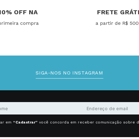
10% OFF NA
FRETE GRÁT
primeira compra
a partir de R$ 500
SIGA-NOS NO INSTAGRAM
car em
“Cadastrar”
você concorda em receber comunicação sobre 