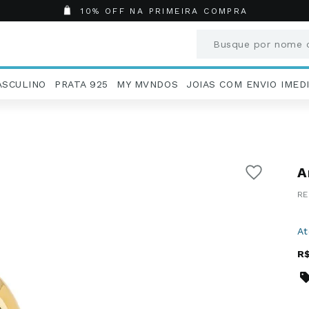
10% OFF NA PRIMEIRA COMPRA
Busque por nome o
Termos mais busc
ASCULINO
PRATA 925
MY MVNDOS
JOIAS COM ENVIO IMED
1
º
Aneis
2
º
Pingentes
3
º
Brincos
4
º
Colares
A
5
º
Masculino
6
º
Argola
7
º
Pingente
8
º
São Bento
A
9
º
Casamento
R
10
º
Corrente