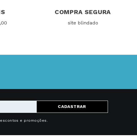
IS
COMPRA SEGURA
,00
site blindado
CADASTRAR
descontos e promoções.