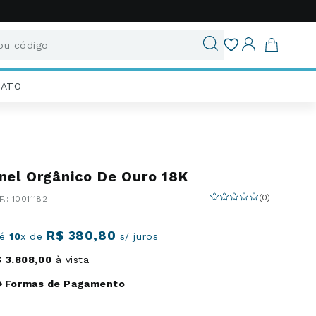
u código
ados
IATO
nel Orgânico De Ouro 18K
(
0
)
:
10011182
R$
380
,
80
té
10
x de
s/ juros
$
3
.
808
,
00
à vista
Formas de Pagamento