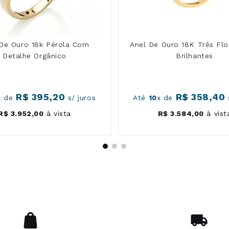
 De Ouro 18k Pérola Com
Anel De Ouro 18K Três Fl
Detalhe Orgânico
Brilhantes
R$
395
,
20
R$
358
,
40
x de
s/ juros
Até
10
x de
R$
3
.
952
,
00
à vista
R$
3
.
584
,
00
à vist