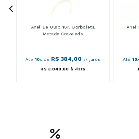
Anel De Ouro 18K Borboleta
Anel
Metade Cravejada
R$
384
,
00
os
Até
10
x de
s/ juros
Até
10
R$
3
.
840
,
00
à vista