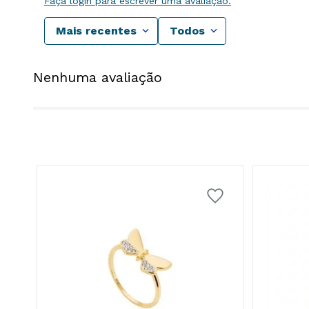
Faça login para escrever uma avaliação.
Mais recentes
Todos
Nenhuma avaliação
8K