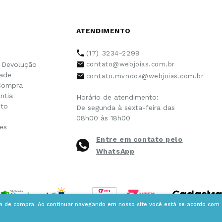
ATENDIMENTO
(17) 3234-2299
e Devolução
contato@webjoias.com.br
dade
contato.mvndos@webjoias.com.br
Compra
ntia
Horário de atendimento:
to
De segunda à sexta-feira das
08h00 às 18h00
es
Entre em contato pelo
WhatsApp
ia de compra. Ao continuar navegando em nosso site você está se acordo com a