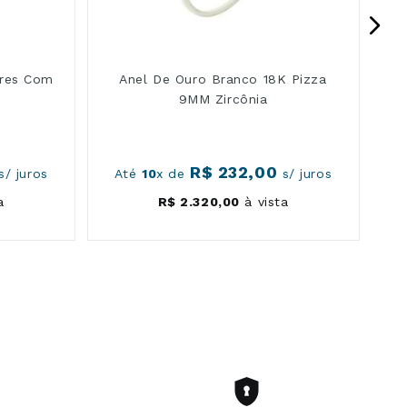
ores Com
Anel De Ouro Branco 18K Pizza
9MM Zircônia
R$
232
,
00
s/ juros
Até
10
x de
s/ juros
a
R$
2
.
320
,
00
à vista