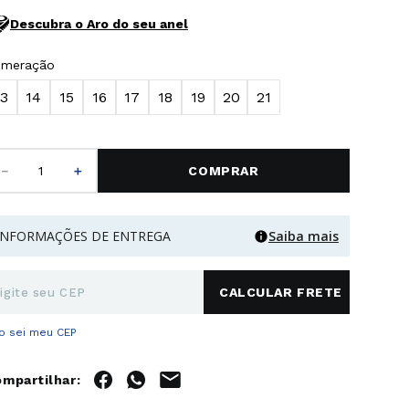
Descubra o Aro do seu anel
umeração
13
14
15
16
17
18
19
20
21
－
＋
COMPRAR
INFORMAÇÕES DE ENTREGA
Saiba mais
o sei meu CEP