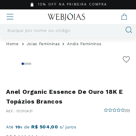
10% OFF NA PRIMEIRA COMPRA
Busque por nome ou código
Termos mais buscados
Joias Femininas
Anéis Femininos
1
º
Aneis
2
º
Pingentes
3
º
Brincos
4
º
Colares
5
º
Masculino
Anel Organic Essence De Ouro 18K E
6
º
Argola
Topázios Brancos
7
º
Casamento
(
0
)
:
10010431
8
º
São Bento
9
º
Pingente
R$
504
,
00
Até
10
x de
s/ juros
10
º
Corrente