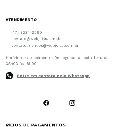
Cuidados Especiais
Fale Conosco
Política de Troca e Devolução
ATENDIMENTO
Conheça a linha MVNDOS
Política de Privacidade
(17) 3234-2299
Cancelamento de Compra
contato@webjoias.com.br
contato.mvndos@webjoias.com.br
Certificado de Garantia
Horário de atendimento: De segunda à sexta-feira das
Forma de Pagamento
08h00 às 18h00
Prazo de Entrega
Entre em contato pelo WhatsApp
Cupons e Promoções
MEIOS DE PAGAMENTOS