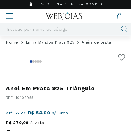
10% OFF NA PRIMEIRA COMPRA
Busque por nome ou código
Termos mais buscados
Linha Mvndos Prata 925
Anéis de prata
1
º
Aneis
2
º
Pingentes
3
º
Brincos
4
º
Colares
5
º
Masculino
Anel Em Prata 925 Triângulo
6
º
Argola
:
10409955
7
º
Casamento
8
º
Corrente
R$
54
,
00
Até
5
x de
s/ juros
9
º
Pingente
R$
270
,
00
à vista
10
º
Moissanite