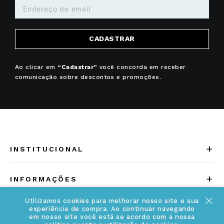
CADASTRAR
Ao clicar em
“Cadastrar”
você concorda em receber
comunicação sobre descontos e promoções.
+
INSTITUCIONAL
Quem somos
+
INFORMAÇÕES
Acesse Nosso Blog
Cuidados Especiais
Utilizamos cookies para melhorar nosso site e sua
Fale Conosco
experiência de compra. Ao continuar navegando
em nosso site você está se acordo com a nossa
Política de Troca e Devolução