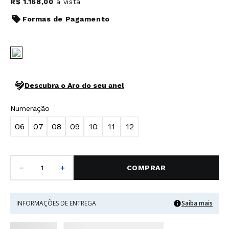
R$
1
.
168
,
00
à vista
Formas de Pagamento
Descubra o Aro do seu anel
Numeração
06
07
08
09
10
11
12
－
＋
COMPRAR
INFORMAÇÕES DE ENTREGA
Saiba mais