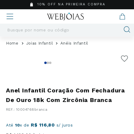
10% OFF NA PRIMEIRA COMPRA
Busque por nome ou código
Termos mais buscados
Joias Infantil
Anéis Infantil
1
º
Aneis
2
º
Pingentes
3
º
Brincos
4
º
Colares
5
º
Masculino
Anel Infantil Coração Com Fechadura
6
º
Argola
De Ouro 18k Com Zircônia Branca
7
º
Casamento
:
10004768branca
8
º
Corrente
9
º
Pingente
R$
116
,
80
Até
10
x de
s/ juros
10
º
Moissanite