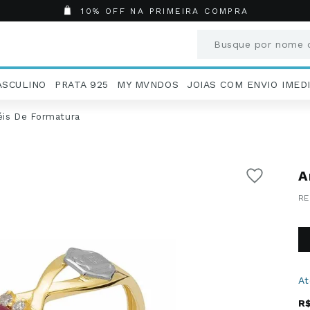
10% OFF NA PRIMEIRA COMPRA
Busque por nome o
Termos mais busc
ASCULINO
PRATA 925
MY MVNDOS
JOIAS COM ENVIO IMED
1
º
Aneis
2
º
Pingentes
éis De Formatura
3
º
Brincos
4
º
Colares
5
º
Masculino
A
6
º
Argola
7
º
Pingente
8
º
Casamento
9
º
Corrente
10
º
Moissanite
A
R