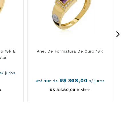
o 18k E
Anel De Formatura De Ouro 18K
ular
s/ juros
R$
368
,
00
Até
10
x de
s/ juros
a
R$
3
.
680
,
00
à vista