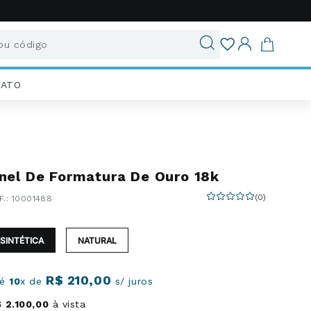
u código
ados
IATO
nel De Formatura De Ouro 18k
(
0
)
:
10001488
SINTÉTICA
NATURAL
R$
210
,
00
té
10
x de
s/ juros
$
2
.
100
,
00
à vista