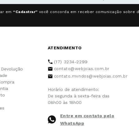
car em
“Cadastrar”
você concorda em receber comunicação sobre 
ATENDIMENTO
(17) 3234-2299
e Devolução
contato@webjoias.com.br
dade
contato.mvndos@webjoias.com.br
Compra
ntia
Horário de atendimento:
to
De segunda à sexta-feira das
08h00 às 18h00
es
Entre em contato pelo
WhatsApp