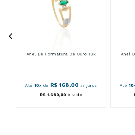
Anel De Formatura De Ouro 18k
Anel 
R$
168
,
00
os
Até
10
x de
s/ juros
Até
10
R$
1
.
680
,
00
à vista