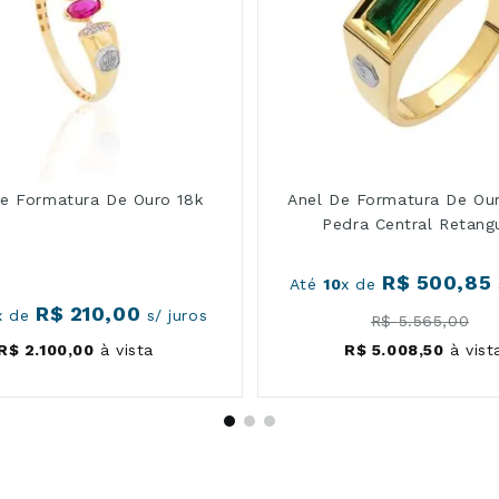
De Formatura De Ouro 18k
Anel De Formatura De Our
Pedra Central Retang
R$
500
,
85
Até
10
x de
R$
210
,
00
x de
s/ juros
R$
5
.
565
,
00
R$
2
.
100
,
00
à vista
R$
5
.
008
,
50
à vist