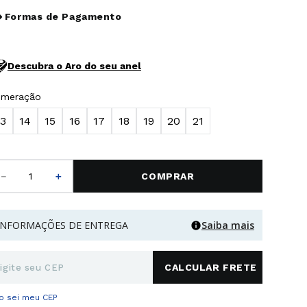
Formas de Pagamento
Descubra o Aro do seu anel
umeração
13
14
15
16
17
18
19
20
21
－
＋
COMPRAR
INFORMAÇÕES DE ENTREGA
Saiba mais
o sei meu CEP