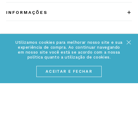
Quem somos
+
INFORMAÇÕES
Acesse Nosso Blog
Cuidados Especiais
Fale Conosco
Política de Troca e Devolução
ATENDIMENTO
Utilizamos cookies para melhorar nosso site e sua
Conheça a linha MVNDOS
experiência de compra. Ao continuar navegando
Política de Privacidade
em nosso site você está se acordo com a nossa
(17) 3234-2299
política quanto a utilização de cookies.
Cancelamento de Compra
contato@webjoias.com.br
contato.mvndos@webjoias.com.br
ACEITAR E FECHAR
Certificado de Garantia
Horário de atendimento: De segunda à sexta-feira das
Forma de Pagamento
08h00 às 18h00
Prazo de Entrega
Entre em contato pelo WhatsApp
Cupons e Promoções