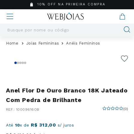
10% OFF NA PRIMEIRA COMPRA
Busque por nome ou código
Termos mais buscados
Joias Femininas
Anéis Femininos
1
º
Aneis
2
º
Pingentes
3
º
Brincos
4
º
Colares
5
º
Masculino
Anel Flor De Ouro Branco 18K Jateado
6
º
Argola
Com Pedra de Brilhante
7
º
Casamento
(
0
)
:
10009616OB
8
º
São Bento
9
º
Pingente
R$
312
,
00
Até
10
x de
s/ juros
10
º
Corrente