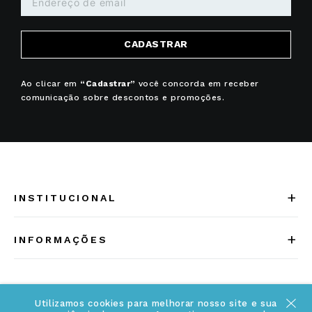
CADASTRAR
Ao clicar em
“Cadastrar”
você concorda em receber
comunicação sobre descontos e promoções.
+
INSTITUCIONAL
Quem somos
+
INFORMAÇÕES
Acesse Nosso Blog
Cuidados Especiais
Fale Conosco
Política de Troca e Devolução
Utilizamos cookies para melhorar nosso site e sua
ATENDIMENTO
Conheça a linha MVNDOS