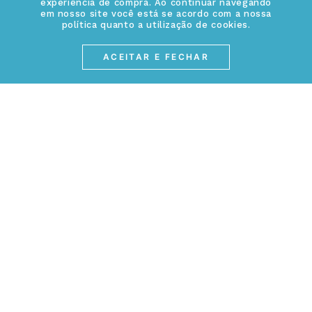
experiência de compra. Ao continuar navegando
Política de Privacidade
em nosso site você está se acordo com a nossa
política quanto a utilização de cookies.
(17) 3234-2299
Cancelamento de Compra
contato@webjoias.com.br
ACEITAR E FECHAR
contato.mvndos@webjoias.com.br
Certificado de Garantia
Horário de atendimento: De segunda à sexta-feira das
Forma de Pagamento
08h00 às 18h00
Prazo de Entrega
Entre em contato pelo WhatsApp
Cupons e Promoções
MEIOS DE PAGAMENTOS