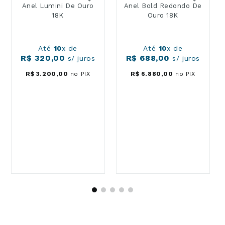
Anel Lumini De Ouro
Anel Bold Redondo De
18K
Ouro 18K
Até
10
x de
Até
10
x de
R$
320
,
00
R$
688
,
00
s/ juros
s/ juros
R$
3
.
200
,
00
no PIX
R$
6
.
880
,
00
no PIX