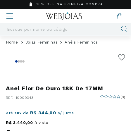
10% OFF NA PRIMEIRA COMPRA
Busque por nome ou código
Termos mais buscados
Joias Femininas
Anéis Femininos
1
º
Aneis
2
º
Pingentes
3
º
Brincos
4
º
Colares
5
º
Masculino
Anel Flor De Ouro 18K De 17MM
6
º
Argola
(
0
)
:
10009343
7
º
Casamento
8
º
São Bento
R$
344
,
00
Até
10
x de
s/ juros
9
º
Pingente
R$
3
.
440
,
00
à vista
10
º
Corrente