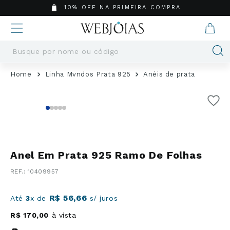
10% OFF NA PRIMEIRA COMPRA
Busque por nome ou código
Termos mais buscados
Linha Mvndos Prata 925
Anéis de prata
1
º
Aneis
2
º
Pingentes
3
º
Brincos
4
º
Colares
5
º
Masculino
Anel Em Prata 925 Ramo De Folhas
6
º
Argola
:
10409957
7
º
Pingente
8
º
São Bento
R$
56
,
66
Até
3
x de
s/ juros
9
º
Casamento
R$
170
,
00
à vista
10
º
Corrente