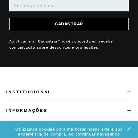
CADASTRAR
Ao clicar em
“Cadastrar”
você concorda em receber
comunicação sobre descontos e promoções.
+
INSTITUCIONAL
Quem somos
+
INFORMAÇÕES
Acesse Nosso Blog
Cuidados Especiais
Fale Conosco
Utilizamos cookies para melhorar nosso site e sua
experiência de compra. Ao continuar navegando
Política de Troca e Devolução