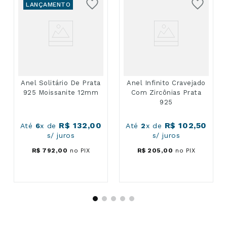
LANÇAMENTO
Anel Solitário De Prata
Anel Infinito Cravejado
925 Moissanite 12mm
Com Zircônias Prata
925
R$
132
,
00
R$
102
,
50
Até
6
x de
Até
2
x de
s/ juros
s/ juros
R$
792
,
00
no PIX
R$
205
,
00
no PIX