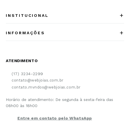
+
INSTITUCIONAL
Quem somos
+
INFORMAÇÕES
Acesse Nosso Blog
Cuidados Especiais
Fale Conosco
Política de Troca e Devolução
ATENDIMENTO
Conheça a linha MVNDOS
Política de Privacidade
(17) 3234-2299
Cancelamento de Compra
contato@webjoias.com.br
contato.mvndos@webjoias.com.br
Certificado de Garantia
Horário de atendimento: De segunda à sexta-feira das
Forma de Pagamento
08h00 às 18h00
Prazo de Entrega
Entre em contato pelo WhatsApp
Cupons e Promoções