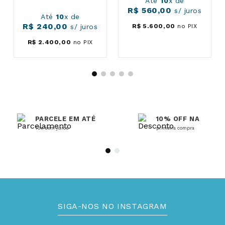
Até
10
x de
R$
560
,
00
s/ juros
Até
10
x de
R$
240
,
00
s/ juros
R$
5
.
600
,
00
no PIX
R$
2
.
400
,
00
no PIX
PARCELE EM ATÉ
10% OFF NA
10x sem juros
primeira compra
SIGA-NOS NO INSTAGRAM