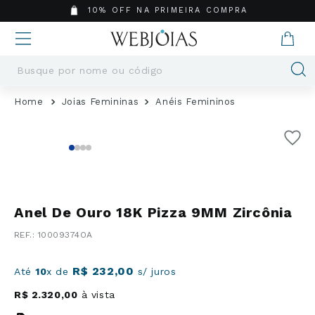
10% OFF NA PRIMEIRA COMPRA
Busque por nome ou código
Termos mais buscados
Joias Femininas
Anéis Femininos
1
º
Aneis
2
º
Pingentes
3
º
Brincos
4
º
Colares
5
º
Masculino
Anel De Ouro 18K Pizza 9MM Zircônia
6
º
Argola
:
10009374OA
7
º
Pingente
8
º
Casamento
R$
232
,
00
Até
10
x de
s/ juros
9
º
Corrente
R$
2
.
320
,
00
à vista
10
º
Moissanite