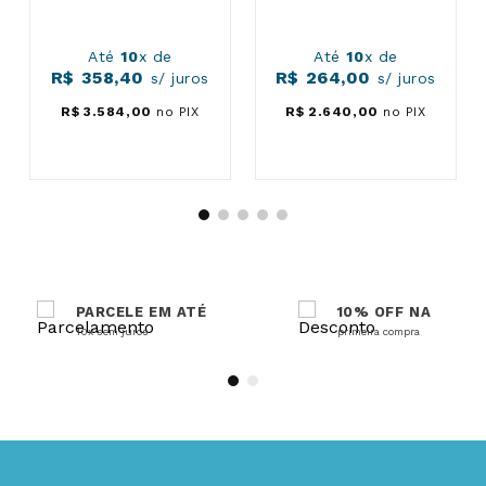
Até
10
x de
Até
10
x de
R$
358
,
40
R$
264
,
00
s/ juros
s/ juros
R$
3
.
584
,
00
no PIX
R$
2
.
640
,
00
no PIX
PARCELE EM ATÉ
10% OFF NA
10x sem juros
primeira compra