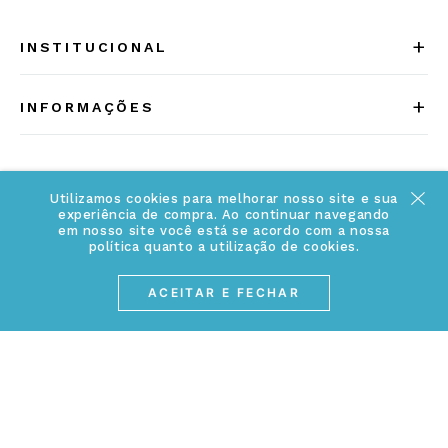
+
INSTITUCIONAL
Quem somos
+
INFORMAÇÕES
Acesse Nosso Blog
Cuidados Especiais
Fale Conosco
Política de Troca e Devolução
Utilizamos cookies para melhorar nosso site e sua
ATENDIMENTO
Conheça a linha MVNDOS
experiência de compra. Ao continuar navegando
Política de Privacidade
em nosso site você está se acordo com a nossa
política quanto a utilização de cookies.
(17) 3234-2299
Cancelamento de Compra
contato@webjoias.com.br
ACEITAR E FECHAR
contato.mvndos@webjoias.com.br
Certificado de Garantia
Horário de atendimento: De segunda à sexta-feira das
Forma de Pagamento
08h00 às 18h00
Prazo de Entrega
Entre em contato pelo WhatsApp
Cupons e Promoções