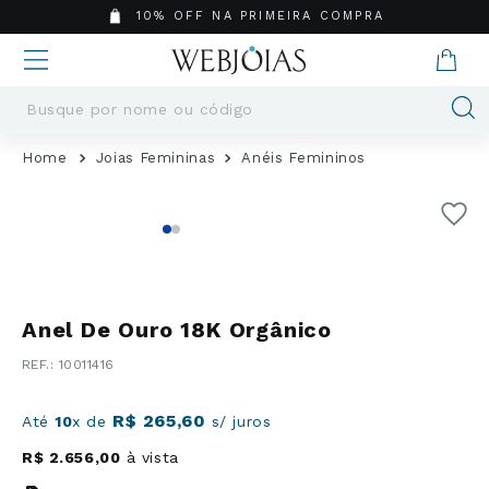
10% OFF NA PRIMEIRA COMPRA
Busque por nome ou código
Termos mais buscados
Joias Femininas
Anéis Femininos
1
º
Aneis
2
º
Pingentes
3
º
Brincos
4
º
Colares
5
º
Masculino
Anel De Ouro 18K Orgânico
6
º
Argola
:
10011416
7
º
Pingente
8
º
São Bento
R$
265
,
60
Até
10
x de
s/ juros
9
º
Casamento
R$
2
.
656
,
00
à vista
10
º
Corrente