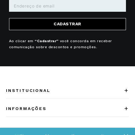
CADASTRAR
Ao clicar em
“Cadastrar”
você concorda em receber
comunicação sobre descontos e promoções.
+
INSTITUCIONAL
Quem somos
+
INFORMAÇÕES
Acesse Nosso Blog
Cuidados Especiais
Fale Conosco
Política de Troca e Devolução