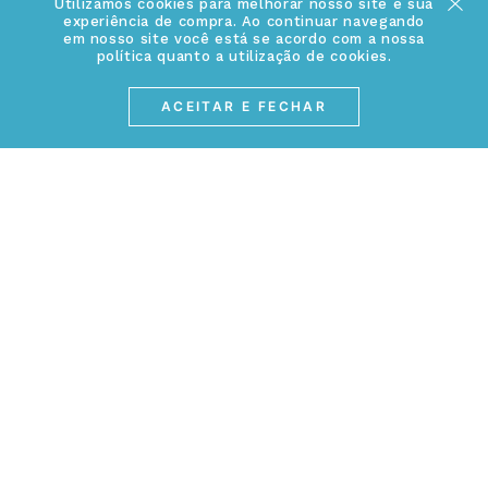
Utilizamos cookies para melhorar nosso site e sua
ATENDIMENTO
Conheça a linha MVNDOS
experiência de compra. Ao continuar navegando
Política de Privacidade
em nosso site você está se acordo com a nossa
política quanto a utilização de cookies.
(17) 3234-2299
Cancelamento de Compra
contato@webjoias.com.br
ACEITAR E FECHAR
contato.mvndos@webjoias.com.br
Certificado de Garantia
Horário de atendimento: De segunda à sexta-feira das
Forma de Pagamento
08h00 às 18h00
Prazo de Entrega
Entre em contato pelo WhatsApp
Cupons e Promoções
MEIOS DE PAGAMENTOS