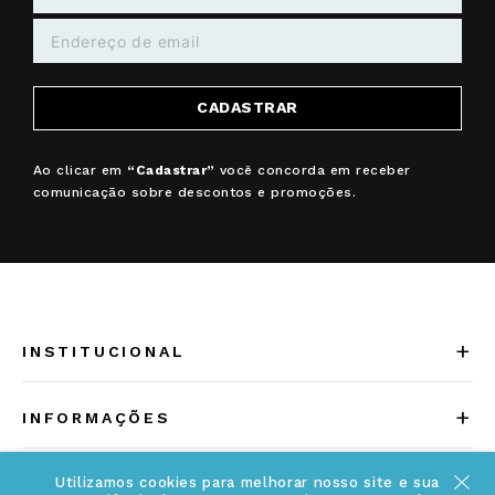
CADASTRAR
Ao clicar em
“Cadastrar”
você concorda em receber
comunicação sobre descontos e promoções.
+
INSTITUCIONAL
Quem somos
+
INFORMAÇÕES
Acesse Nosso Blog
Cuidados Especiais
Fale Conosco
Utilizamos cookies para melhorar nosso site e sua