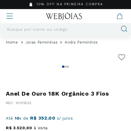
10% OFF NA PRIMEIRA COMPRA
Busque por nome ou código
Termos mais buscados
Joias Femininas
Anéis Femininos
1
º
Aneis
2
º
Pingentes
3
º
Brincos
4
º
Colares
5
º
Masculino
6
º
Argola
Anel De Ouro 18K Orgânico 3 Fios
7
º
Casamento
:
10011832
8
º
Corrente
9
º
Pingente
R$
352
,
00
Até
10
x de
s/ juros
10
º
São Bento
R$
3
.
520
,
00
à vista