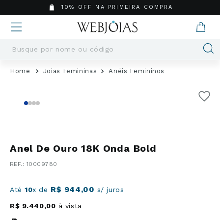
10% OFF NA PRIMEIRA COMPRA
Busque por nome ou código
Termos mais buscados
Joias Femininas
Anéis Femininos
1
º
Aneis
2
º
Pingentes
3
º
Brincos
4
º
Colares
5
º
Masculino
Anel De Ouro 18K Onda Bold
6
º
Argola
:
10009780
7
º
Casamento
8
º
Corrente
R$
944
,
00
Até
10
x de
s/ juros
9
º
Pingente
R$
9
.
440
,
00
à vista
10
º
São Bento