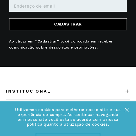
CADASTRAR
Ao clicar em
“Cadastrar”
você concorda em receber
comunicação sobre descontos e promoções.
+
INSTITUCIONAL
Quem somos
+
INFORMAÇÕES
Utilizamos cookies para melhorar nosso site e sua
experiência de compra. Ao continuar navegando
Acesse Nosso Blog
em nosso site você está se acordo com a nossa
Cuidados Especiais
política quanto a utilização de cookies.
Fale Conosco
Política de Troca e Devolução