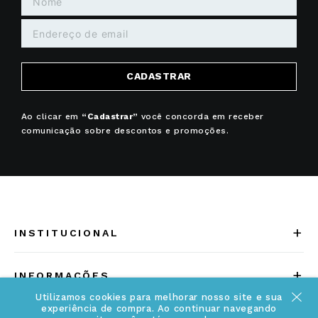
CADASTRAR
Ao clicar em
“Cadastrar”
você concorda em receber
comunicação sobre descontos e promoções.
+
INSTITUCIONAL
Quem somos
+
INFORMAÇÕES
Acesse Nosso Blog
Utilizamos cookies para melhorar nosso site e sua
Cuidados Especiais
experiência de compra. Ao continuar navegando
Fale Conosco