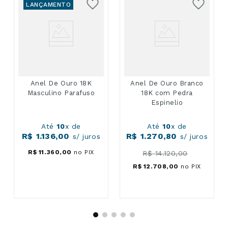
LANÇAMENTO
Anel De Ouro 18K
Anel De Ouro Branco
Masculino Parafuso
18K com Pedra
Espinelio
Até
10
x de
Até
10
x de
R$
1
.
136
,
00
R$
1
.
270
,
80
s/ juros
s/ juros
R$
11
.
360
,
00
no PIX
R$
14
.
120
,
00
R$
12
.
708
,
00
no PIX