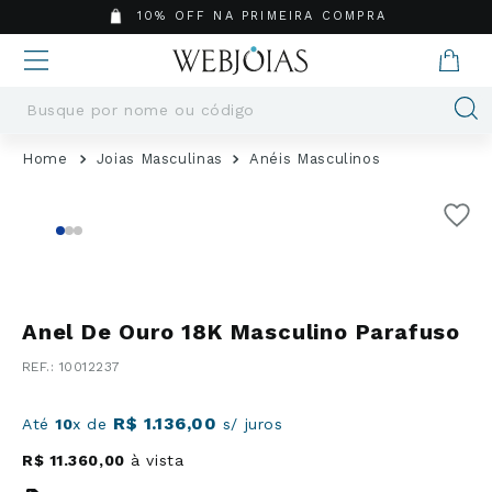
10% OFF NA PRIMEIRA COMPRA
Busque por nome ou código
Termos mais buscados
Joias Masculinas
Anéis Masculinos
1
º
Aneis
2
º
Pingentes
3
º
Brincos
4
º
Colares
5
º
Masculino
Anel De Ouro 18K Masculino Parafuso
6
º
Argola
:
10012237
7
º
Casamento
8
º
Pingente
R$
1
.
136
,
00
Até
10
x de
s/ juros
9
º
Corrente
R$
11
.
360
,
00
à vista
10
º
Moissanite