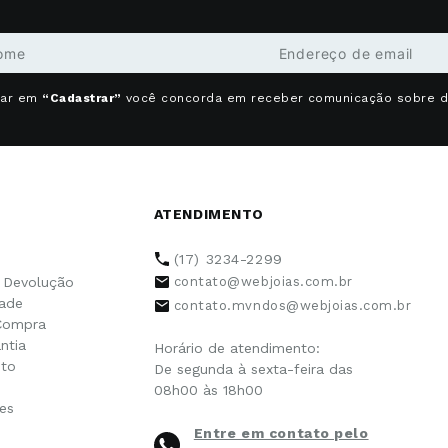
car em
“Cadastrar”
você concorda em receber comunicação sobre 
ATENDIMENTO
(17) 3234-2299
e Devolução
contato@webjoias.com.br
dade
contato.mvndos@webjoias.com.br
Compra
ntia
Horário de atendimento:
to
De segunda à sexta-feira das
08h00 às 18h00
es
Entre em contato pelo