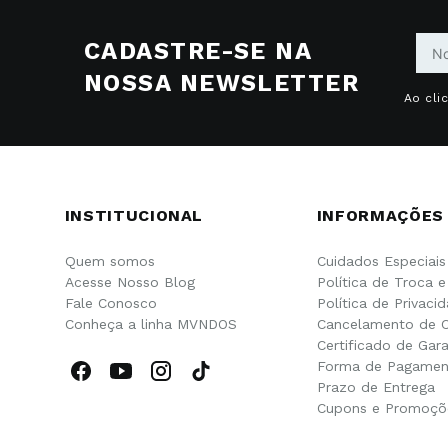
CADASTRE-SE NA
NOSSA NEWSLETTER
Ao cli
INSTITUCIONAL
INFORMAÇÕES
Quem somos
Cuidados Especiais
Acesse Nosso Blog
Política de Troca 
Fale Conosco
Política de Privaci
Conheça a linha MVNDOS
Cancelamento de 
Certificado de Gara
Forma de Pagamen
Prazo de Entrega
Cupons e Promoçõ