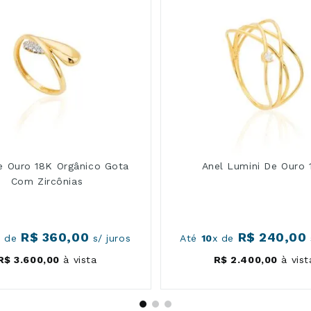
e Ouro 18K Orgânico Gota
Anel Lumini De Ouro 
Com Zircônias
R$
360
,
00
R$
240
,
00
x de
s/ juros
Até
10
x de
R$
3
.
600
,
00
à vista
R$
2
.
400
,
00
à vist