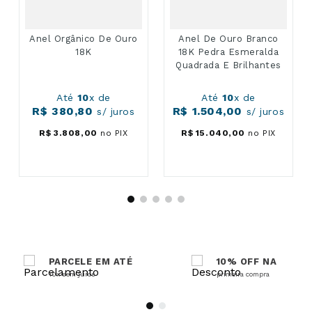
Anel Orgânico De Ouro
Anel De Ouro Branco
18K
18K Pedra Esmeralda
Quadrada E Brilhantes
Até
10
x de
Até
10
x de
R$
380
,
80
R$
1
.
504
,
00
s/ juros
s/ juros
R$
3
.
808
,
00
no PIX
R$
15
.
040
,
00
no PIX
PARCELE EM ATÉ
10% OFF NA
10x sem juros
primeira compra