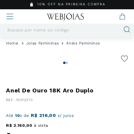
10% OFF NA PRIMEIRA COMPRA
Busque por nome ou código
Termos mais buscados
Joias Femininas
Anéis Femininos
1
º
Aneis
2
º
Pingentes
3
º
Brincos
4
º
Colares
5
º
Masculino
Anel De Ouro 18K Aro Duplo
6
º
Argola
:
10012373
7
º
Casamento
8
º
Corrente
R$
216
,
00
Até
10
x de
s/ juros
9
º
Pingente
R$
2
.
160
,
00
à vista
10
º
São Bento