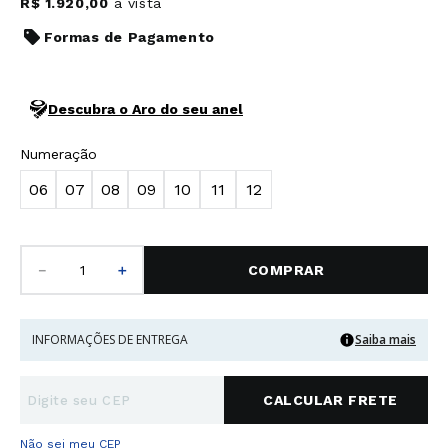
R$
1
.
920
,
00
à vista
Formas de Pagamento
Descubra o Aro do seu anel
Numeração
06
07
08
09
10
11
12
－
＋
COMPRAR
INFORMAÇÕES DE ENTREGA
Saiba mais
Não sei meu CEP