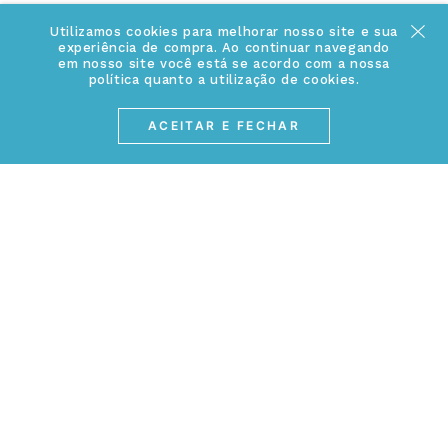
+
INFORMAÇÕES
Utilizamos cookies para melhorar nosso site e sua
Acesse Nosso Blog
experiência de compra. Ao continuar navegando
Cuidados Especiais
em nosso site você está se acordo com a nossa
Fale Conosco
política quanto a utilização de cookies.
Política de Troca e Devolução
ATENDIMENTO
Conheça a linha MVNDOS
ACEITAR E FECHAR
Política de Privacidade
(17) 3234-2299
Cancelamento de Compra
contato@webjoias.com.br
contato.mvndos@webjoias.com.br
Certificado de Garantia
Horário de atendimento: De segunda à sexta-feira das
Forma de Pagamento
08h00 às 18h00
Prazo de Entrega
Entre em contato pelo WhatsApp
Cupons e Promoções