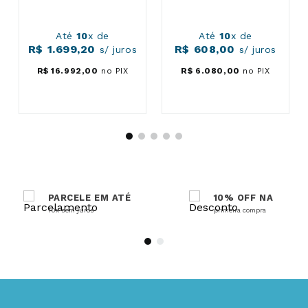
Até
10
x de
Até
10
x de
R$
1
.
699
,
20
R$
608
,
00
s/ juros
s/ juros
R$
16
.
992
,
00
no PIX
R$
6
.
080
,
00
no PIX
PARCELE EM ATÉ
10% OFF NA
10x sem juros
primeira compra