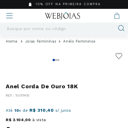
10% OFF NA PRIMEIRA COMPRA
Busque por nome ou código
Termos mais buscados
Joias Femininas
Anéis Femininos
1
º
Aneis
2
º
Pingentes
3
º
Brincos
4
º
Colares
5
º
Masculino
Anel Corda De Ouro 18K
6
º
Argola
:
10011415
7
º
Casamento
8
º
São Bento
R$
310
,
40
Até
10
x de
s/ juros
9
º
Pingente
R$
3
.
104
,
00
à vista
10
º
Corrente