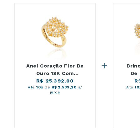
Anel Coração Flor De
Brin
Ouro 18K Com
De 
R$ 25.392,00
Brilhantes
R
Até
10x
de
R$ 2.539,20
s/
Até
10
juros