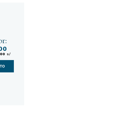
r:
00
,00
s/
NTO