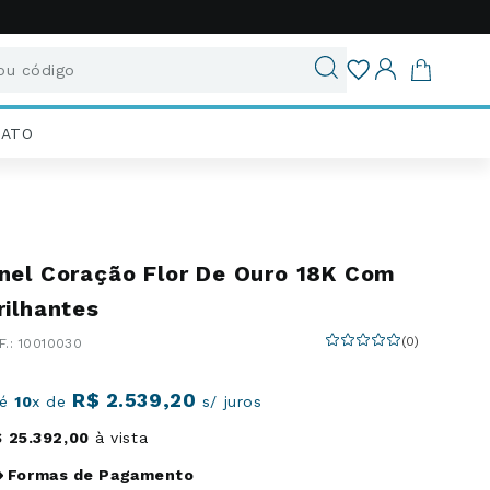
u código
ados
IATO
nel Coração Flor De Ouro 18K Com
rilhantes
(
0
)
:
10010030
R$
2
.
539
,
20
té
10
x de
s/ juros
$
25
.
392
,
00
à vista
Formas de Pagamento