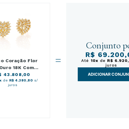
Conjunto po
R$ 69.200,
co Coração Flor
Até
10x
de
R$ 6.920
juros
Ouro 18K Com
$ 43.808,00
Brilhantes
ADICIONAR CONJU
x
de
R$ 4.380,80
s/
juros