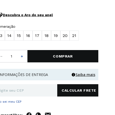
Descubra o Aro do seu anel
umeração
13
14
15
16
17
18
19
20
21
－
＋
COMPRAR
INFORMAÇÕES DE ENTREGA
Saiba mais
o sei meu CEP