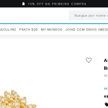
10% OFF NA PRIMEIRA COMPRA
Busque por nome o
Termos mais busc
ASCULINO
PRATA 925
MY MVNDOS
JOIAS COM ENVIO IMED
1
º
Aneis
2
º
Pingentes
3
º
Brincos
4
º
Colares
A
5
º
Masculino
6
º
Argola
B
7
º
Pingente
8
º
São Bento
9
º
Casamento
A
10
º
Corrente
R