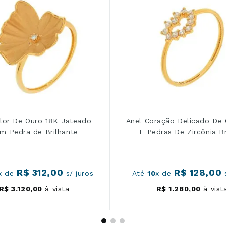
Flor De Ouro 18K Jateado
Anel Coração Delicado De 
m Pedra de Brilhante
E Pedras De Zircônia B
R$
312
,
00
R$
128
,
00
x de
s/ juros
Até
10
x de
s
R$
3
.
120
,
00
à vista
R$
1
.
280
,
00
à vist