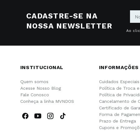
CADASTRE-SE NA
NOSSA NEWSLETTER
Ao cli
INSTITUCIONAL
INFORMAÇÕES
Quem somos
Cuidados Especiais
Acesse Nosso Blog
Política de Troca 
Fale Conosco
Política de Privaci
Conheça a linha MVNDOS
Cancelamento de 
Certificado de Gara
Forma de Pagamen
Prazo de Entrega
Cupons e Promoçõ