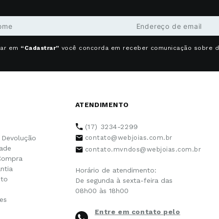
car em
“Cadastrar”
você concorda em receber comunicação sobre 
ATENDIMENTO
(17) 3234-2299
e Devolução
contato@webjoias.com.br
dade
contato.mvndos@webjoias.com.br
Compra
ntia
Horário de atendimento:
to
De segunda à sexta-feira das
08h00 às 18h00
es
Entre em contato pelo