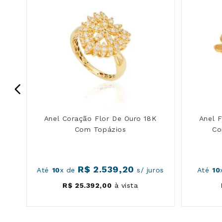
Anel Coração Flor De Ouro 18K
Anel 
Com Topázios
Co
R$
2
.
539
,
20
os
Até
10
x de
s/ juros
Até
10
R$
25
.
392
,
00
à vista