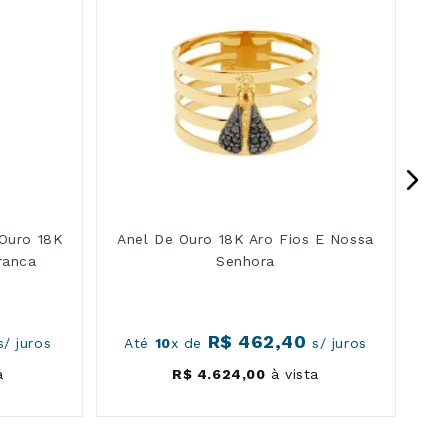
Ouro 18K
Anel De Ouro 18K Aro Fios E Nossa
ranca
Senhora
R$
462
,
40
/ juros
Até
10
x de
s/ juros
a
R$
4
.
624
,
00
à vista