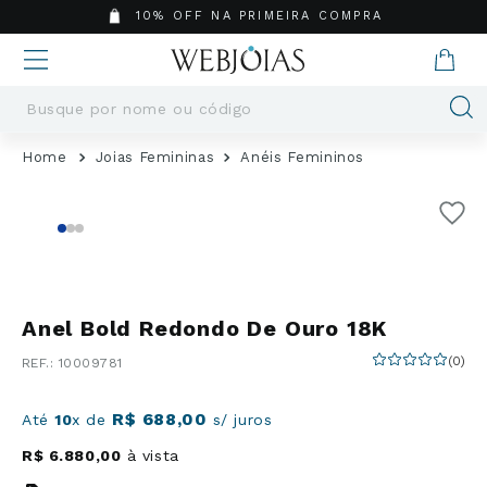
10% OFF NA PRIMEIRA COMPRA
Busque por nome ou código
Termos mais buscados
Joias Femininas
Anéis Femininos
1
º
Aneis
2
º
Pingentes
3
º
Brincos
4
º
Colares
5
º
Masculino
Anel Bold Redondo De Ouro 18K
6
º
Argola
(
0
)
:
10009781
7
º
Casamento
8
º
Pingente
R$
688
,
00
Até
10
x de
s/ juros
9
º
Corrente
R$
6
.
880
,
00
à vista
10
º
Moissanite