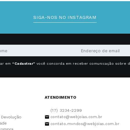
SIGA-NOS NO INSTAGRAM
car em
“Cadastrar”
você concorda em receber comunicação sobre 
ATENDIMENTO
(17) 3234-2299
e Devolução
contato@webjoias.com.br
dade
contato.mvndos@webjoias.com.br
Compra