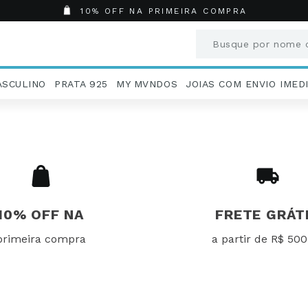
10% OFF NA PRIMEIRA COMPRA
Busque por nome o
Termos mais busc
ASCULINO
PRATA 925
MY MVNDOS
JOIAS COM ENVIO IMED
1
º
Aneis
2
º
Pingentes
3
º
Brincos
4
º
Colares
5
º
Masculino
6
º
Argola
7
º
Pingente
10% OFF NA
FRETE GRÁT
8
º
São Bento
primeira compra
a partir de R$ 500
9
º
Casamento
10
º
Corrente