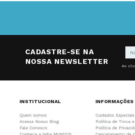
CADASTRE-SE NA
NOSSA NEWSLETTER
Ao cli
INSTITUCIONAL
INFORMAÇÕES
Quem somos
Cuidados Especiais
Acesse Nosso Blog
Política de Troca 
Fale Conosco
Política de Privaci
Conheça a linha MVNDOS
Cancelamento de 