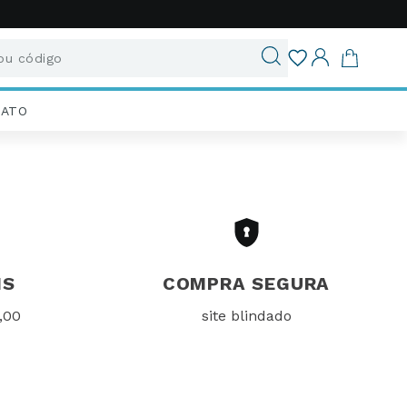
u código
ados
IATO
IS
COMPRA SEGURA
,00
site blindado