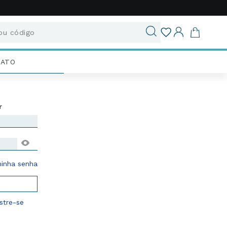
u código
ados
IATO
enha
inha senha
tre-se