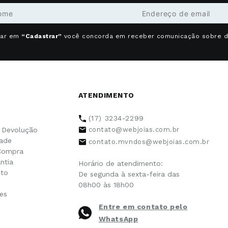
car em
“Cadastrar”
você concorda em receber comunicação sobre 
ATENDIMENTO
(17) 3234-2299
e Devolução
contato@webjoias.com.br
dade
contato.mvndos@webjoias.com.br
Compra
ntia
Horário de atendimento:
to
De segunda à sexta-feira das
08h00 às 18h00
es
Entre em contato pelo
WhatsApp