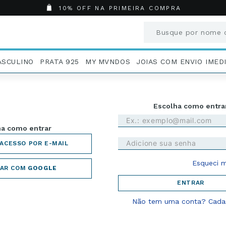
10% OFF NA PRIMEIRA COMPRA
Busque por nome o
Termos mais busc
ASCULINO
PRATA 925
MY MVNDOS
JOIAS COM ENVIO IMED
1
º
Aneis
2
º
Pingentes
3
º
Brincos
Entrar com email e s
4
º
Colares
 opção para entrar
5
º
Masculino
R CÓDIGO DE ACESSO POR EMAIL
6
º
Argola
7
º
Pingente
Esqueci m
8
º
São Bento
AR COM
GOOGLE
9
º
Casamento
ENTRAR
10
º
Corrente
Não tem uma conta? Cadas