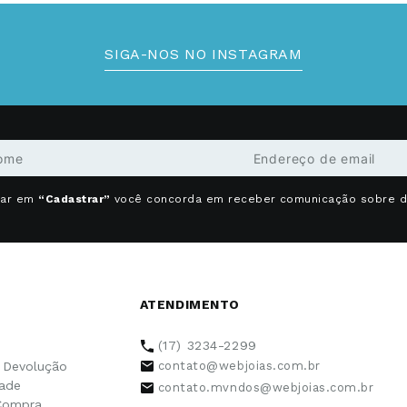
SIGA-NOS NO INSTAGRAM
car em
“Cadastrar”
você concorda em receber comunicação sobre 
ATENDIMENTO
(17) 3234-2299
e Devolução
contato@webjoias.com.br
dade
contato.mvndos@webjoias.com.br
Compra