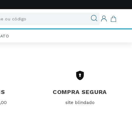
 ou código
uscados
IATO
IS
COMPRA SEGURA
,00
site blindado