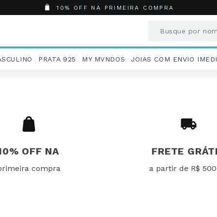
10% OFF NA PRIMEIRA COMPRA
Busque por nome
Termos mais b
ASCULINO
PRATA 925
MY MVNDOS
JOIAS COM ENVIO IMED
1
º
Aneis
2
º
Pingentes
3
º
Brincos
4
º
Colares
5
º
Masculino
6
º
Argola
7
º
Pingente
10% OFF NA
FRETE GRÁT
8
º
São Bento
primeira compra
a partir de R$ 500
9
º
Casamento
10
º
Corrente