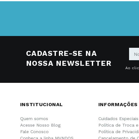
CADASTRE-SE NA
NOSSA NEWSLETTER
Ao cli
INSTITUCIONAL
INFORMAÇÕES
Quem somos
Cuidados Especiais
Acesse Nosso Blog
Política de Troca 
Fale Conosco
Política de Privaci
Conheça a linha MVNDOS
Cancelamento de 