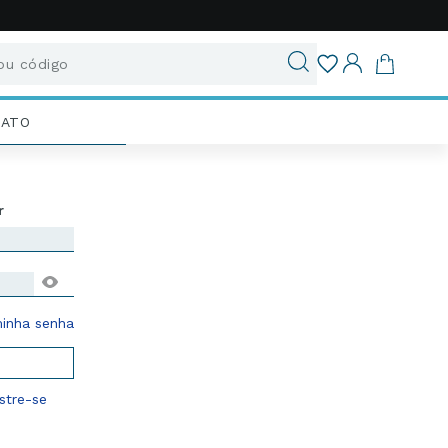
u código
ados
IATO
enha
inha senha
tre-se