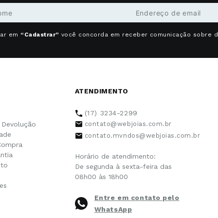
car em
“Cadastrar”
você concorda em receber comunicação sobre 
ATENDIMENTO
(17) 3234-2299
e Devolução
contato@webjoias.com.br
dade
contato.mvndos@webjoias.com.br
Compra
ntia
Horário de atendimento:
to
De segunda à sexta-feira das
08h00 às 18h00
es
Entre em contato pelo
WhatsApp