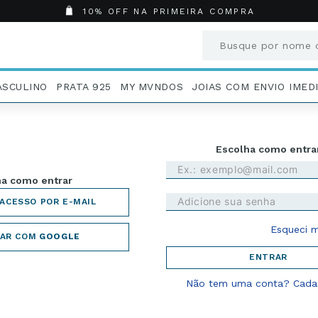
10% OFF NA PRIMEIRA COMPRA
Busque por nome o
Termos mais busc
ASCULINO
PRATA 925
MY MVNDOS
JOIAS COM ENVIO IMED
1
º
Aneis
2
º
Pingentes
3
º
Brincos
Entrar com email e s
4
º
Colares
 opção para entrar
5
º
Masculino
R CÓDIGO DE ACESSO POR EMAIL
6
º
Argola
7
º
Casamento
Esqueci m
8
º
São Bento
AR COM
GOOGLE
9
º
Pingente
ENTRAR
10
º
Corrente
Não tem uma conta? Cadas