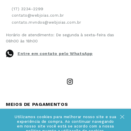
Política de Privacidade
(17) 3234-2299
Cancelamento de Compra
contato@webjoias.com.br
contato.mvndos@webjoias.com.br
Certificado de Garantia
Horário de atendimento: De segunda à sexta-feira das
Forma de Pagamento
08h00 às 18h00
Prazo de Entrega
Entre em contato pelo WhatsApp
Cupons e Promoções
MEIOS DE PAGAMENTOS
Utilizamos cookies para melhorar nosso site e sua
experiência de compra. Ao continuar navegando
em nosso site você está se acordo com a nossa
política quanto a utilização de cookies.