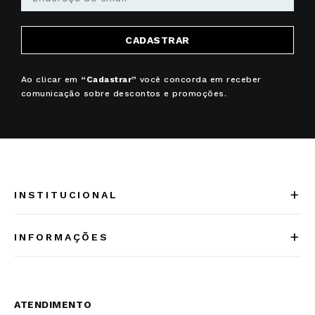
CADASTRAR
Ao clicar em
“Cadastrar”
você concorda em receber
comunicação sobre descontos e promoções.
+
INSTITUCIONAL
Quem somos
+
INFORMAÇÕES
Acesse Nosso Blog
Cuidados Especiais
Fale Conosco
Política de Troca e Devolução
ATENDIMENTO
Conheça a linha MVNDOS