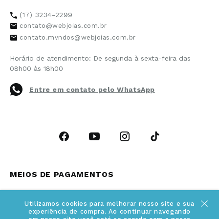
Política de Privacidade
(17) 3234-2299
Cancelamento de Compra
contato@webjoias.com.br
contato.mvndos@webjoias.com.br
Certificado de Garantia
Horário de atendimento: De segunda à sexta-feira das
Forma de Pagamento
08h00 às 18h00
Prazo de Entrega
Entre em contato pelo WhatsApp
Cupons e Promoções
MEIOS DE PAGAMENTOS
Utilizamos cookies para melhorar nosso site e sua
experiência de compra. Ao continuar navegando