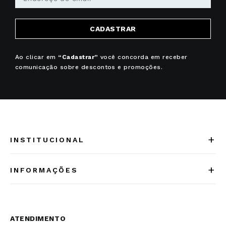
CADASTRAR
Ao clicar em
“Cadastrar”
você concorda em receber
comunicação sobre descontos e promoções.
+
INSTITUCIONAL
Quem somos
+
INFORMAÇÕES
Acesse Nosso Blog
Cuidados Especiais
Fale Conosco
Política de Troca e Devolução
ATENDIMENTO
Conheça a linha MVNDOS