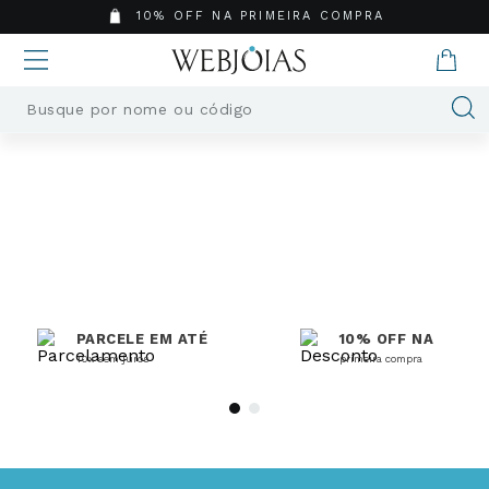
10% OFF NA PRIMEIRA COMPRA
Busque por nome ou código
Termos mais buscados
1
º
Aneis
2
º
Pingentes
3
º
Brincos
4
º
Colares
5
º
Masculino
PARCELE EM ATÉ
10% OFF NA
6
º
Argola
10x sem juros
primeira compra
7
º
Casamento
8
º
Pingente
9
º
Corrente
10
º
Moissanite