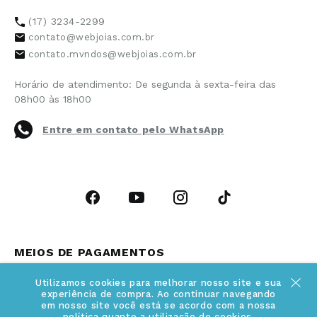
Política de Privacidade
(17) 3234-2299
Cancelamento de Compra
contato@webjoias.com.br
contato.mvndos@webjoias.com.br
Certificado de Garantia
Horário de atendimento: De segunda à sexta-feira das
Forma de Pagamento
08h00 às 18h00
Prazo de Entrega
Entre em contato pelo WhatsApp
Cupons e Promoções
MEIOS DE PAGAMENTOS
Utilizamos cookies para melhorar nosso site e sua
experiência de compra. Ao continuar navegando
em nosso site você está se acordo com a nossa
política quanto a utilização de cookies.