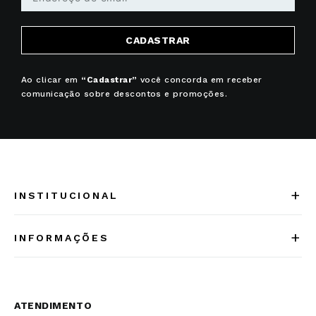
CADASTRAR
Ao clicar em
“Cadastrar”
você concorda em receber
comunicação sobre descontos e promoções.
+
INSTITUCIONAL
Quem somos
+
INFORMAÇÕES
Acesse Nosso Blog
Cuidados Especiais
Fale Conosco
Política de Troca e Devolução
ATENDIMENTO
Conheça a linha MVNDOS