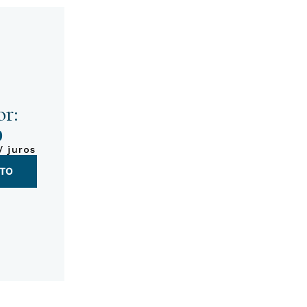
r:
0
/ juros
NTO