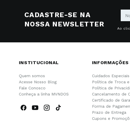
CADASTRE-SE NA
NOSSA NEWSLETTER
Ao cli
INSTITUCIONAL
INFORMAÇÕES
Quem somos
Cuidados Especiais
Acesse Nosso Blog
Política de Troca 
Fale Conosco
Política de Privaci
Conheça a linha MVNDOS
Cancelamento de 
Certificado de Gara
Forma de Pagamen
Prazo de Entrega
Cupons e Promoçõ