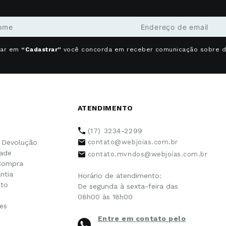
car em
“Cadastrar”
você concorda em receber comunicação sobre 
ATENDIMENTO
(17) 3234-2299
e Devolução
contato@webjoias.com.br
dade
contato.mvndos@webjoias.com.br
Compra
ntia
Horário de atendimento:
to
De segunda à sexta-feira das
08h00 às 18h00
es
Entre em contato pelo