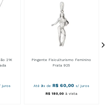
ção 21K
Pingente Fisiculturismo Feminino
zada
Prata 925
R$
60
,
00
 juros
Até
3
x de
s/ juros
R$
180
,
00
à vista