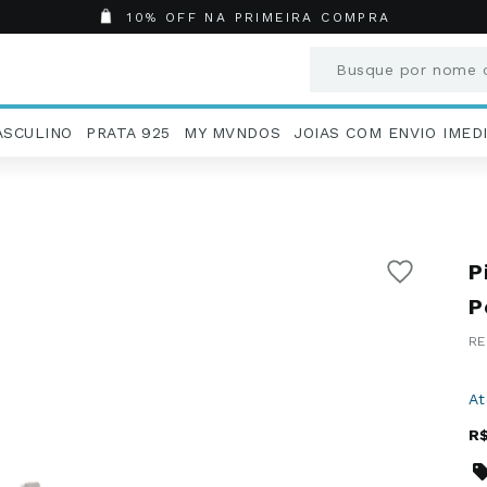
10% OFF NA PRIMEIRA COMPRA
Busque por nome o
Termos mais busc
ASCULINO
PRATA 925
MY MVNDOS
JOIAS COM ENVIO IMED
1
º
Aneis
2
º
Pingentes
3
º
Brincos
4
º
Colares
P
5
º
Masculino
6
º
Argola
P
7
º
Casamento
8
º
São Bento
9
º
Pingente
A
10
º
Corrente
R