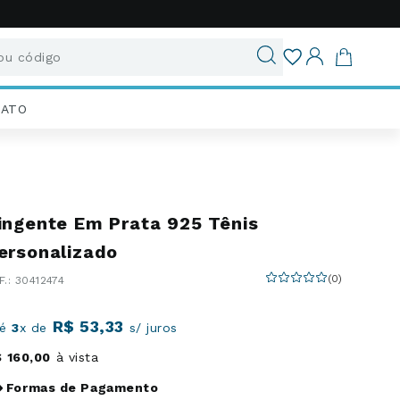
u código
ados
IATO
ingente Em Prata 925 Tênis
ersonalizado
(
0
)
:
30412474
R$
53
,
33
té
3
x de
s/ juros
$
160
,
00
à vista
Formas de Pagamento