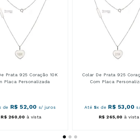
De Prata 925 Coração 10K
Colar De Prata 925 Cora
 Placa Personalizada
Com Placa Personali
R$
52
,
00
R$
53
,
00
x de
s/ juros
Até
5
x de
s/
R$
260
,
00
à vista
R$
265
,
00
à vista