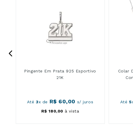
Pingente Em Prata 925 Esportivo
Colar 
21K
Com
R$
60
,
00
s
Até
3
x de
s/ juros
Até
5
R$
180
,
00
à vista