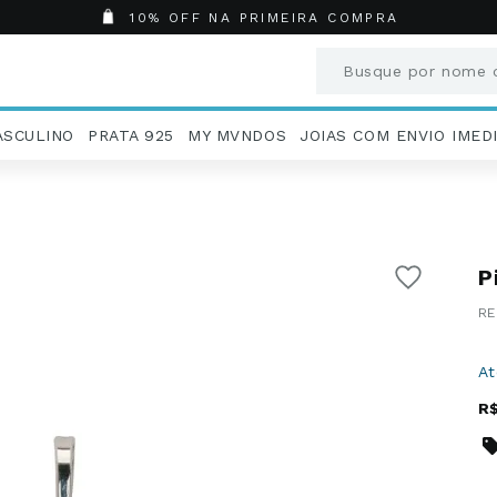
10% OFF NA PRIMEIRA COMPRA
Busque por nome o
Termos mais busc
ASCULINO
PRATA 925
MY MVNDOS
JOIAS COM ENVIO IMED
1
º
Aneis
2
º
Pingentes
3
º
Brincos
4
º
Colares
P
5
º
Masculino
6
º
Argola
7
º
Casamento
8
º
São Bento
A
9
º
Pingente
R
10
º
Corrente