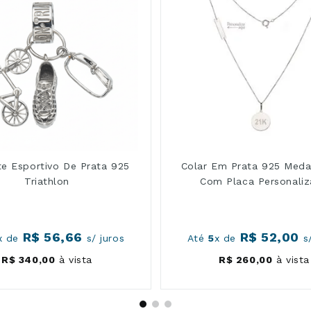
te Esportivo De Prata 925
Colar Em Prata 925 Meda
Triathlon
Com Placa Personali
R$
56
,
66
R$
52
,
00
x de
s/ juros
Até
5
x de
s/
R$
340
,
00
à vista
R$
260
,
00
à vista