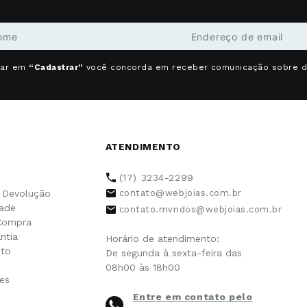
car em
“Cadastrar”
você concorda em receber comunicação sobre 
ATENDIMENTO
(17) 3234-2299
e Devolução
contato@webjoias.com.br
dade
contato.mvndos@webjoias.com.br
Compra
ntia
Horário de atendimento:
to
De segunda à sexta-feira das
08h00 às 18h00
es
Entre em contato pelo