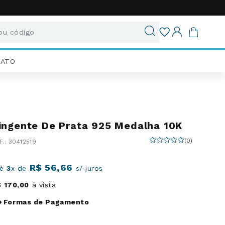
u código
ados
IATO
ingente De Prata 925 Medalha 10K
(
0
)
:
30412519
R$
56
,
66
té
3
x de
s/ juros
$
170
,
00
à vista
Formas de Pagamento