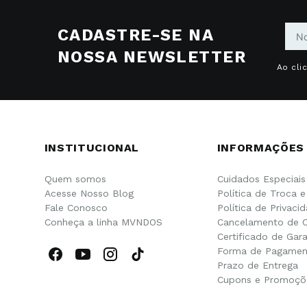
CADASTRE-SE NA
NOSSA NEWSLETTER
Ao cli
INSTITUCIONAL
INFORMAÇÕES
Quem somos
Cuidados Especiais
Acesse Nosso Blog
Política de Troca 
Fale Conosco
Política de Privaci
Conheça a linha MVNDOS
Cancelamento de 
Certificado de Gara
Forma de Pagamen
Prazo de Entrega
Cupons e Promoçõ