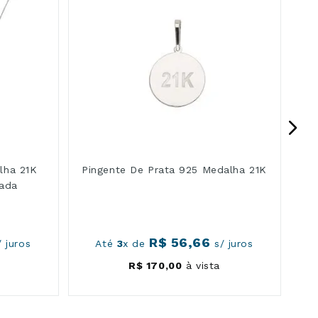
lha 21K
Pingente De Prata 925 Medalha 21K
zada
R$
56
,
66
 juros
Até
3
x de
s/ juros
R$
170
,
00
à vista