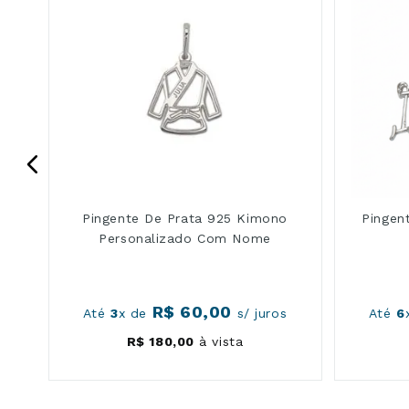
Pingente De Prata 925 Kimono
Pingen
Personalizado Com Nome
R$
60
,
00
Até
3
x de
s/ juros
Até
6
R$
180
,
00
à vista