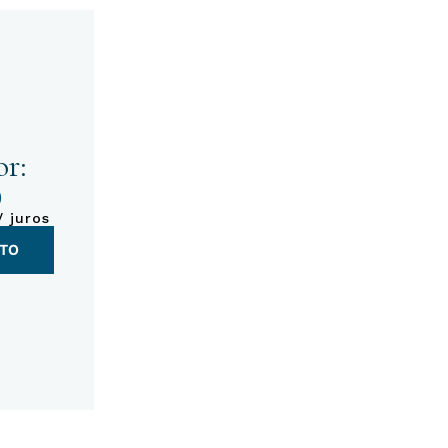
r:
0
 juros
NTO