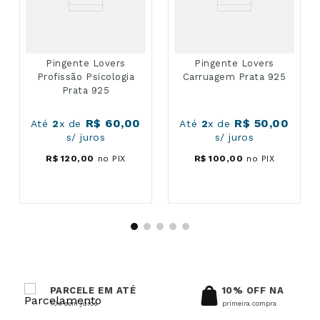
Pingente Lovers
Pingente Lovers
Profissão Psicologia
Carruagem Prata 925
Prata 925
R$
60
,
00
R$
50
,
00
Até
2
x de
Até
2
x de
s/ juros
s/ juros
R$
120
,
00
no PIX
R$
100
,
00
no PIX
PARCELE EM ATÉ
10% OFF NA
10x sem juros
primeira compra