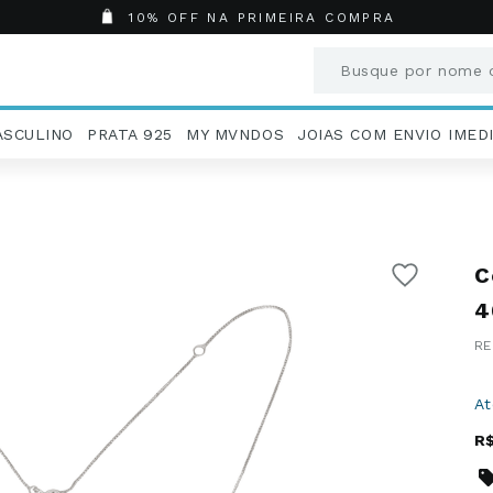
10% OFF NA PRIMEIRA COMPRA
Busque por nome o
Termos mais busc
ASCULINO
PRATA 925
MY MVNDOS
JOIAS COM ENVIO IMED
1
º
Aneis
2
º
Pingentes
3
º
Brincos
4
º
Colares
C
5
º
Masculino
6
º
Argola
4
7
º
Casamento
8
º
São Bento
9
º
Pingente
A
10
º
Corrente
R