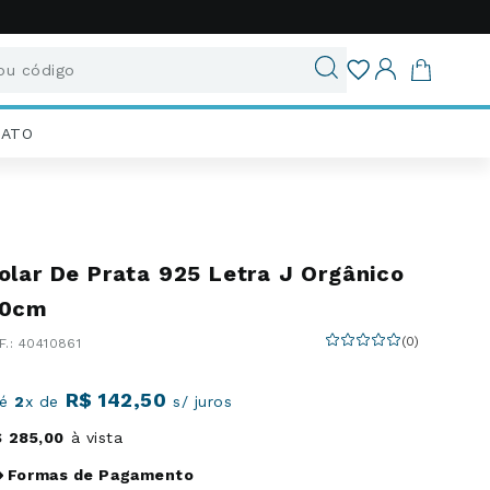
u código
ados
IATO
olar De Prata 925 Letra J Orgânico
0cm
(
0
)
:
40410861
R$
142
,
50
té
2
x de
s/ juros
$
285
,
00
à vista
Formas de Pagamento