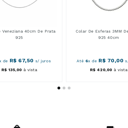
e Veneziana 40cm De Prata
Colar De Esferas 3MM De
925
925 40cm
R$
67
,
50
R$
70
,
00
x de
s/ juros
Até
6
x de
s/
R$
135
,
00
à vista
R$
420
,
00
à vista