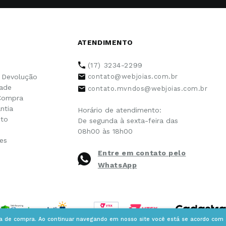
ATENDIMENTO
(17) 3234-2299
e Devolução
contato@webjoias.com.br
dade
contato.mvndos@webjoias.com.br
Compra
ntia
Horário de atendimento:
to
De segunda à sexta-feira das
08h00 às 18h00
es
Entre em contato pelo
WhatsApp
ia de compra. Ao continuar navegando em nosso site você está se acordo com a