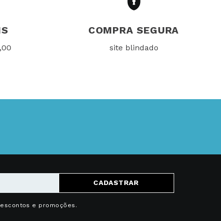
IS
COMPRA SEGURA
,00
site blindado
CADASTRAR
descontos e promoções.