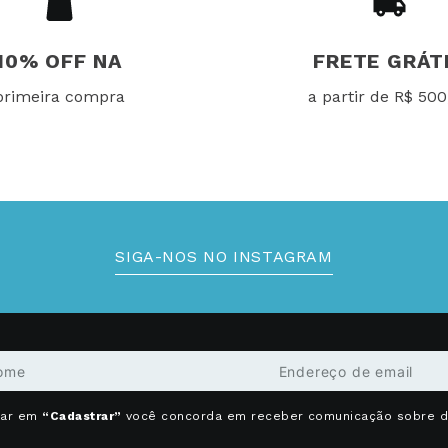
10% OFF NA
FRETE GRÁT
primeira compra
a partir de R$ 500
SIGA-NOS NO INSTAGRAM
car em
“Cadastrar”
você concorda em receber comunicação sobre 