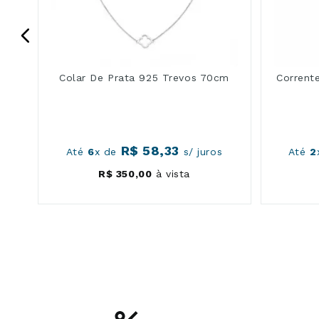
Colar De Prata 925 Trevos 70cm
Corrent
R$
58
,
33
s
Até
6
x de
s/ juros
Até
2
R$
350
,
00
à vista